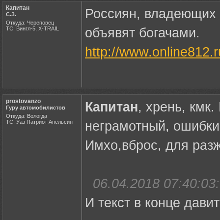
Капитан
Россиян, владеющих
С.З.
Откуда: Череповец
ТС: Вингл-5, X-TRAIL
объявят богачами.
http://www.online812.
prostovanzo
Капитан
, хрень, кмк.
Гуру автомобилистов
Откуда: Вологда
ТС: Уаз Патриот Апельсин
неграмотный, ошибки
Имхо,вброс, для разж
06.04.2018 07:40:03:
И текст в конце дави