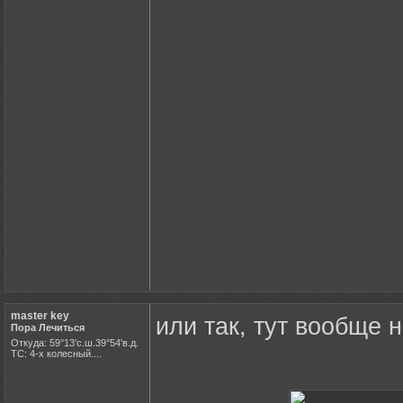
master key
или так, тут вообще 
Пора Лечиться
Откуда: 59°13'с.ш.39°54'в.д.
ТС: 4-х колесный....