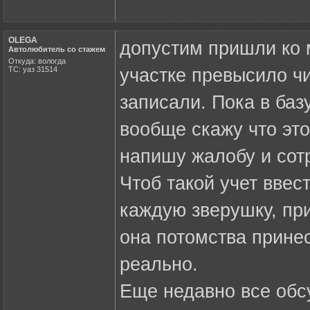
OLEGA
допустим пришли ко м
Автолюбитель со стажем
Откуда: вологда
ТС: уаз 31514
участке превысило чи
записали. Пока в баз
вообще скажу что это
напишу жалобу и сот
Чтоб такой учет ввес
каждую зверушку, при
она потомства принес
реально.
Еще недавно все обс