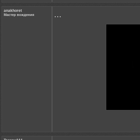
anakhoret
...
Мастер вождения