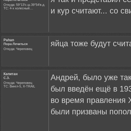
Откуда: 59°13'с.ш.39°54'в.д.
ТС: 4-х колесный....
и кур считают... со 
Pahan
яйца тоже будут счит
Пора Лечиться
Откуда: Череповец
Капитан
Андрей, было уже так
С.З.
Откуда: Череповец
ТС: Вингл-5, X-TRAIL
был введён ещё в 193
во время правления Х
были призваны попол