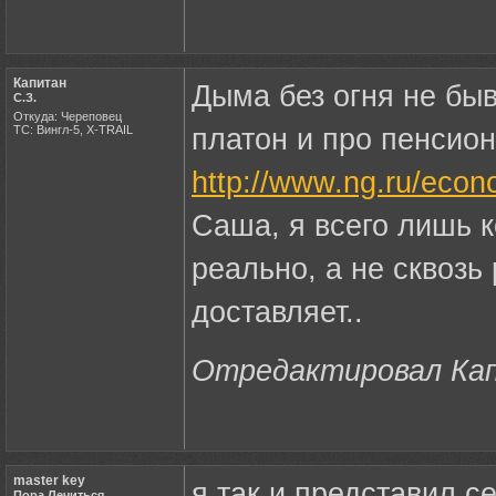
Капитан
Дыма без огня не быва
С.З.
Откуда: Череповец
ТС: Вингл-5, X-TRAIL
платон и про пенсион
http://www.ng.ru/econ
Саша, я всего лишь 
реально, а не сквозь
доставляет..
Отредактировал Капи
master key
я так и представил с
Пора Лечиться