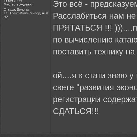
Tsarev444
Это всё - предсказуем
Мастер вождения
Откуда: Вологда
ТС: Грейт-Волл Сейлор, АТV,
Расслабиться нам не
Н2.
ПРЯТАТЬСЯ !!! )))....
по вычислению катающ
поставить технику на 
ой....я к стати знаю у 
свете "развития эконо
регистрации содержат
СДАТЬСЯ!!!