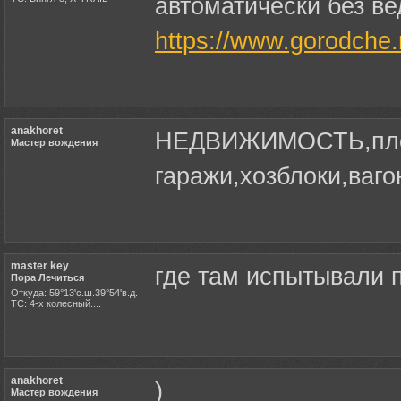
автоматически без ве
https://www.gorodche
anakhoret
НЕДВИЖИМОСТЬ,пло
Мастер вождения
гаражи,хозблоки,ваго
master key
где там испытывали 
Пора Лечиться
Откуда: 59°13'с.ш.39°54'в.д.
ТС: 4-х колесный....
anakhoret
)
Мастер вождения