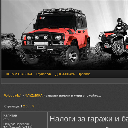
ФОРУМ ГЛАВНАЯ
Группа VK
ДОСААФ 4х4
Правила
Vologda4x4
»
ФЛУДИЛКА
» заплати налоги и умри спокойно...
Страницы:
1
2
3
…
5
Капитан
Налоги за гаражи и б
С.З.
Откуда: Череповец
ТС: Вингл-5, X-TRAIL