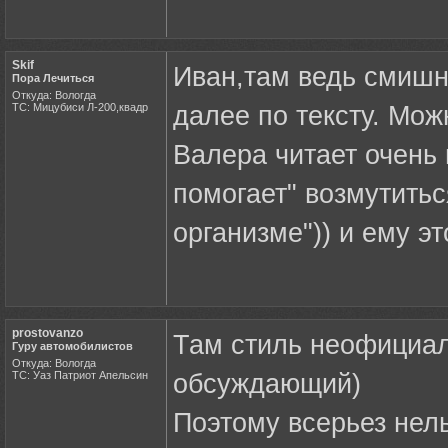
Skif
Иван,там ведь смишни
Пора Лечиться
Откуда: Вологда
ТС: Мицубиси Л-200,квадр
далее по тексту. Мож
Валера читает очень
помогает" возмутитьс
организме")) и ему эт
prostovanzo
Там стиль неофициал
Гуру автомобилистов
Откуда: Вологда
ТС: Уаз Патриот Апельсин
обсуждающий)
Поэтому всерьез нел