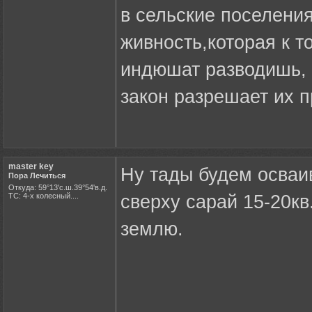
в сельские поселения
живность,которая к т
индюшат разводишь, 
закон разрешает их 
master key
Ну тады будем осваива
Пора Лечиться
Откуда: 59°13'с.ш.39°54'в.д.
ТС: 4-х колесный....
сверху сарай 15-20кв
землю.