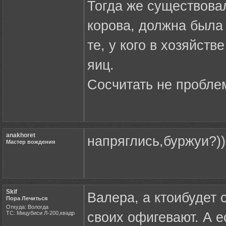
Тогда же существовал
корова, должна была 
те, у кого в хозяйст
яиц.
Сосчитать не проблем
anakhoret
напряглись,буржуи?))
Мастер вождения
Skif
Валера, а ктоибудет с
Пора Лечиться
Откуда: Вологда
ТС: Мицубиси Л-200,квадр
своих офигевают. А е