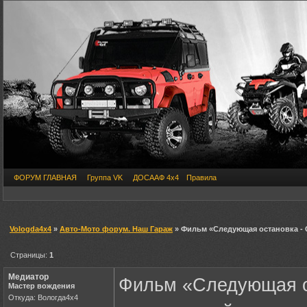
ФОРУМ ГЛАВНАЯ
Группа VK
ДОСААФ 4х4
Правила
Vologda4x4
»
Авто-Мото форум. Наш Гараж
» Фильм «Следующая остановка - 
Страницы:
1
Медиатор
Фильм «Следующая о
Мастер вождения
Откуда: Вологда4х4