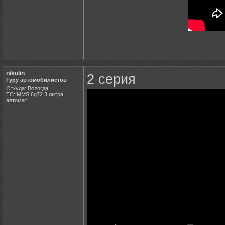
nikulin
2 серия
Гуру автомобилистов
Откуда: Вологда
ТС: MMS 6g72 3 литра
автомат