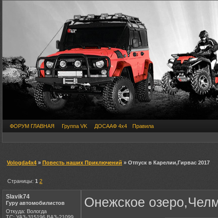
ФОРУМ ГЛАВНАЯ
Группа VK
ДОСААФ 4х4
Правила
Vologda4x4
»
Повесть наших Приключений
» Отпуск в Карелии,Гирвас 2017
Страницы:
1
2
Slavik74
Онежское озеро,Чел
Гуру автомобилистов
Откуда: Вологда
ТС: УАЗ-315196,ВАЗ-21099