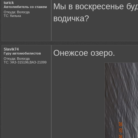
turick
Мы в воскресенье буд
Автолюбитель со стажем
Откуда: Вологда
ТС: Килька
водичка?
Slavik74
Онежсое озеро.
Гуру автомобилистов
Откуда: Вологда
ТС: УАЗ-315196,ВАЗ-21099