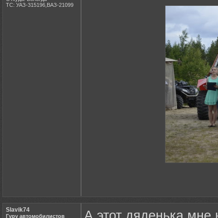
ТС: УАЗ-315196,ВАЗ-21099
Slavik74
А этот дяденька мне 
Гуру автомобилистов