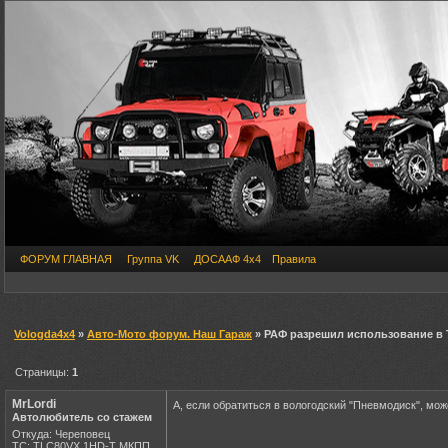
ФОРУМ ГЛАВНАЯ
Группа VK
ДОСААФ 4х4
Правила
Vologda4x4
»
Авто-Мото форум. Наш Гараж
» РАФ разрешил использование в 
Страницы:
1
MrLordi
А, если обратиться в вологодский "Пневмодиск", мож
Автолюбитель со стажем
Откуда: Череповец
ТС: TLC80VX 1HD-T МКПП