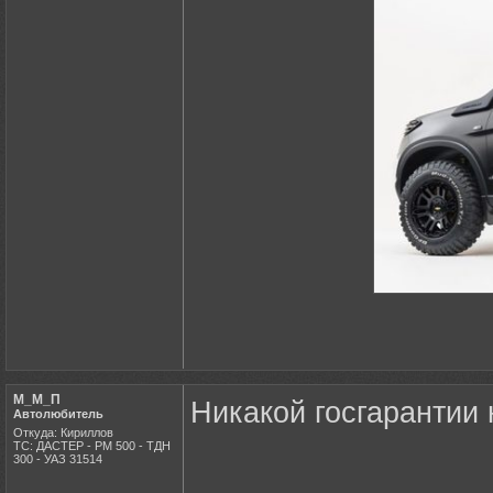
М_М_П
Никакой госгарантии 
Автолюбитель
Откуда: Кириллов
ТС: ДАСТЕР - РМ 500 - ТДН
300 - УАЗ 31514