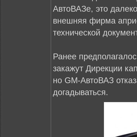
АвтоВАЗе, это далеко
внешняя фирма априо
технической докумен
Ранее предполагалось
закажут Дирекции ка
но GM-АвтоВАЗ отказ
догадываться.