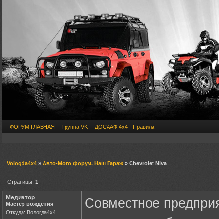
ФОРУМ ГЛАВНАЯ
Группа VK
ДОСААФ 4х4
Правила
Vologda4x4
»
Авто-Мото форум. Наш Гараж
» Chevrolet Niva
Страницы:
1
Медиатор
Совместное предприя
Мастер вождения
Откуда: Вологда4х4