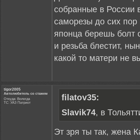
собранные в России 
саморезы до сих пор 
японца берешь болт 
и резьба блестит, ны
какой то матери не в
tigor2005
Автолюбитель со стажем
filatov35:
Откуда: Вологда
ТС: УАЗ Патриот
Slavik74
, в Тольят
Эт зря ты так, жена К