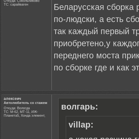
Откуда: Сокольниково
ТС: сарайваген
Беларусская сборка р
по-людски, а есть сб
так каждый первый тр
приобретено,у каждог
переднего моста прик
по сборке где и как 
алексеич
Автолюбитель со стажем
волгарь:
Откуда: Вологда
ТС: М-62, МТ-11, ИЖ-
Планета5, Хонда элемент,
villap: