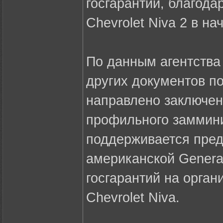
госгарантии, благод
Chevrolet Niva 2 в на
По данным агентства
других документов по
направлено заключе
профильного заммини
поддерживается пре
американской Genera
госгарантий на орга
Chevrolet Niva.