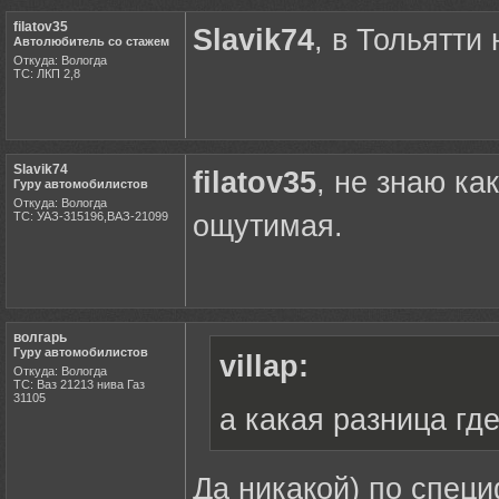
filatov35
Slavik74
, в Тольятти
Автолюбитель со стажем
Откуда: Вологда
ТС: ЛКП 2,8
Slavik74
filatov35
, не знаю ка
Гуру автомобилистов
Откуда: Вологда
ТС: УАЗ-315196,ВАЗ-21099
ощутимая.
волгарь
Гуру автомобилистов
villap:
Откуда: Вологда
ТС: Ваз 21213 нива Газ
31105
а какая разница гд
Да никакой) по специ