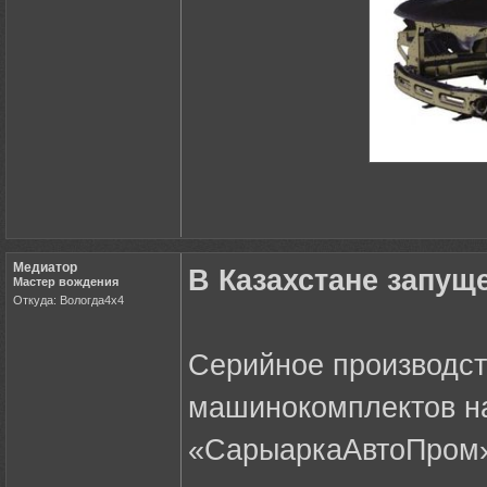
Медиатор
В Казахстане запущ
Мастер вождения
Откуда: Вологда4х4
Серийное производств
машинокомплектов нач
«СарыаркаАвтоПром