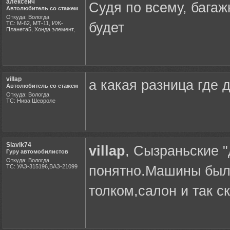
алексеич
Судя по всему, багаж
Автолюбитель со стажем
Откуда: Вологда
ТС: М-62, МТ-11, ИЖ-
будет
Планета5, Хонда элемент,
villap
а какая разница где
Автолюбитель со стажем
Откуда: Вологда
ТС: Нива Шевроле
Slavik74
villap
, Сызраньские "
Гуру автомобилистов
Откуда: Вологда
ТС: УАЗ-315196,ВАЗ-21099
понятно.Машины были
толком,салон и так ск