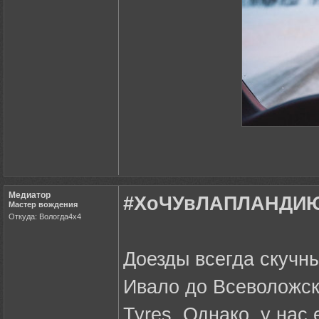
Медиатор
#ХоЧУвЛАПЛАНДИЮ 
Мастер вождения
Откуда: Вологда4х4
Доезды всегда скучны
Ивало до Всеволожска
Tyres. Однако, у нас