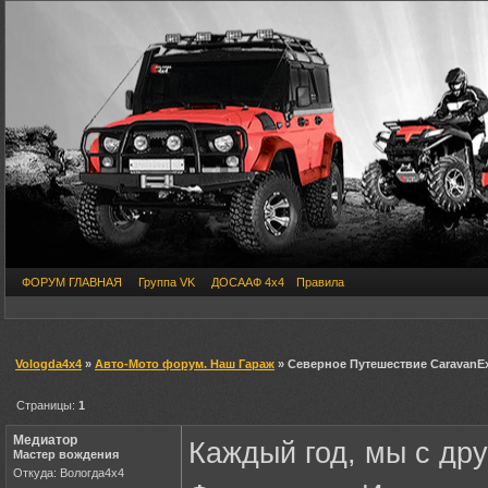
ФОРУМ ГЛАВНАЯ
Группа VK
ДОСААФ 4х4
Правила
Vologda4x4
»
Авто-Мото форум. Наш Гараж
» Северное Путешествие CaravanEx
Страницы:
1
Медиатор
Каждый год, мы с дру
Мастер вождения
Откуда: Вологда4х4