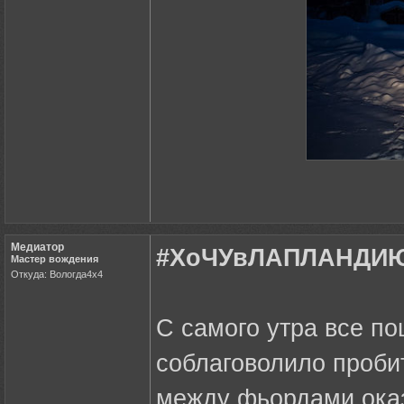
Медиатор
#ХоЧУвЛАПЛАНДИЮ 
Мастер вождения
Откуда: Вологда4х4
С самого утра все п
соблаговолило проби
между фьордами оказ