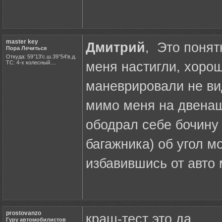
master key
Дмитрий
, Это понят
Пора Лечиться
Откуда: 59°13'с.ш.39°54'в.д.
ТС: 4-х колесный....
меня настигли, хоро
маневрировали не ви
мимо меня на двенаш
ободрал себе бочину
багажника) об угол м
избавившись от авто 
prostovanzo
краш-тест это да
Гуру автомобилистов