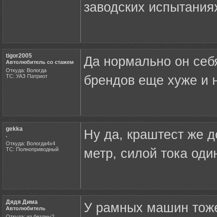
заводских испытаниях
tigor2005
Да нормально он себ
Автолюбитель со стажем
Откуда: Вологда
ТС: УАЗ Патриот
брендов еще хуже и н
gekka
Ну да, краштест же 
.
Откуда: Вологда4х4
ТС: Полноприводный
метр, силой тока оди
Дядя Дима
У рамных машин тоже
Автолюбитель
Откуда: из бездны?