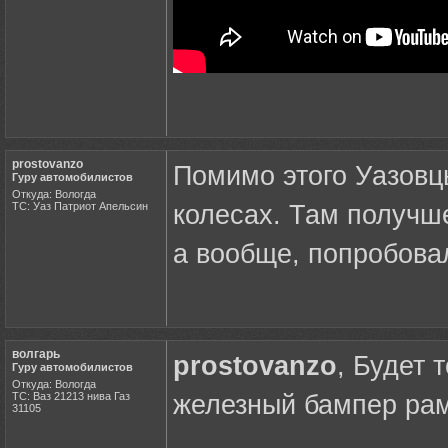
prostovanzo
Помимо этого Уазовцы
Гуру автомобилистов
Откуда: Вологда
ТС: Уаз Патриот Апельсин
колесах. Там получше
а вообще, попробова
волгарь
prostovanzo
, Будет 
Гуру автомобилистов
Откуда: Вологда
ТС: Ваз 21213 нива Газ
железный бампер рама
31105