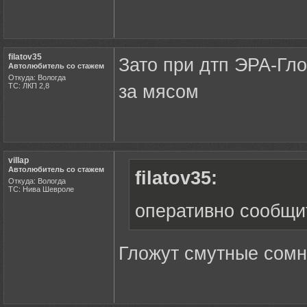
filatov35
Зато при дтп ЭРА-Гл
Автолюбитель со стажем
Откуда: Вологда
ТС: ЛКП 2,8
за мясом
villap
Автолюбитель со стажем
filatov35:
Откуда: Вологда
ТС: Нива Шевроле
оперативно сообщи
Гложут смутные сомн