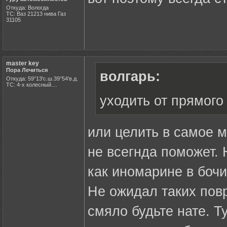
Откуда: Вологда
ТС: Ваз 21213 нива Газ
31105
master key
Пора Лечиться
волгарь:
Откуда: 59°13'с.ш.39°54'в.д.
ТС: 4-х колесный....
уходить от прямого
или целить в самое м
не всегнда поможет. 
как иномарине в бочи
Не ожидал таких пов
смяло будьте нате. Т