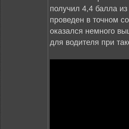
получил 4,4 балла из
проведен в точном со
оказался немного выш
для водителя при так