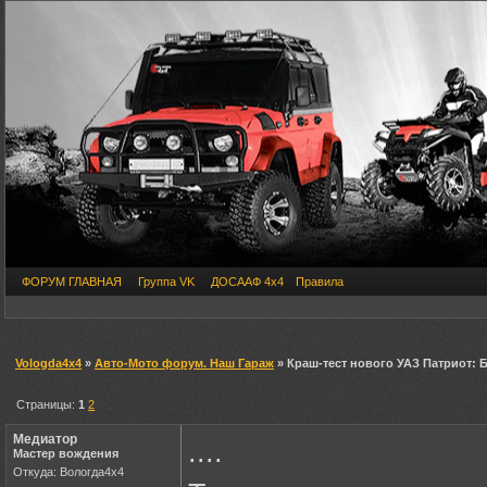
ФОРУМ ГЛАВНАЯ
Группа VK
ДОСААФ 4х4
Правила
Vologda4x4
»
Авто-Мото форум. Наш Гараж
» Краш-тест нового УАЗ Патриот: 
Страницы:
1
2
Медиатор
....
Мастер вождения
Откуда: Вологда4х4