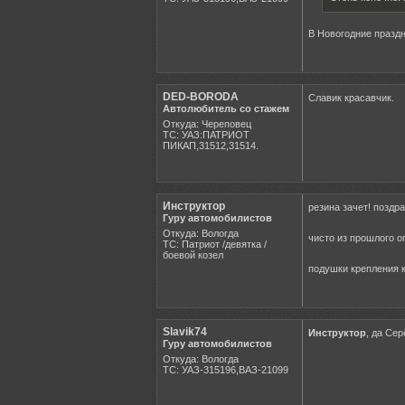
В Новогодние праздн
DED-BORODA
Славик красавчик.
Автолюбитель со стажем
Откуда: Череповец
ТС: УАЗ:ПАТРИОТ
ПИКАП,31512,31514.
Инструктор
резина зачет! поздр
Гуру автомобилистов
Откуда: Вологда
чисто из прошлого о
ТС: Патриот /девятка /
боевой козел
подушки крепления к
Slavik74
Инструктор
, да Се
Гуру автомобилистов
Откуда: Вологда
ТС: УАЗ-315196,ВАЗ-21099