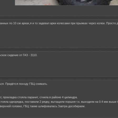
анных по 10 см арках,я и то задевал арки колесами при прыжках через колеи. Просто
ское сидение от ГАЗ - 3110.
ься. Придётся походу ГБЦ снимать.
:
т, прокладка стояла паранит, сгнила в районе 4 цилиндра.
тояла однорядка, поставили 2 рядку, вытащили поршня т.к. выходили на 0.4 мм выше б
 верхней головке, ГБЦ также шлифовалась.Завтра дособираем.