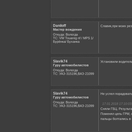
Daniloff
Славик,при моих рез
Мастер вождения
Откуда: Вологда
ТС: VW Touareg nf / MPS 1/
Бурёнка/ Буханка
Slavik74
Установили водитель
Гуру автомобилистов
Откуда: Вологда
ТС: УАЗ-315196,ВАЗ-21099
Slavik74
Не успел порадоват
Гуру автомобилистов
Откуда: Вологда
17.01.2018 17:10:03
ТС: УАЗ-315196,ВАЗ-21099
Сняли ГБЦ. Результа
Поменял цепь ГРМ, с
пальцы болтались в