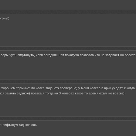
огонь!)
соры чуть лифтануть, хотя сегодняшняя покатуха показала что не задевает но рассто
 хорошем "прыжке" по колее заденет) проверено) у меня колеса в арки уходят, к когда 
ся замять заднюю) правка я тогда на 3 колесах какое то время ехал, но все же))
ня лифтанул заднюю ось.