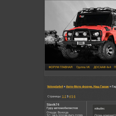
ФОРУМ ГЛАВНАЯ
Группа VK
ДОСААФ 4х4
П
Vologda4x4
»
Авто-Мото форум. Наш Гараж
» Га
Страницы:
1
2
3
4
5
6
Slavik74
Гуру автомобилистов
nikulin:
Откуда: Вологда
Огонь конечно!
ТС: УАЗ-315196,ВАЗ-21099