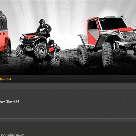
равила
раж Slavik74
 Прощайте арки))