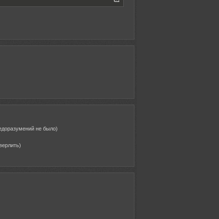
недоразумений не было)
верлить)