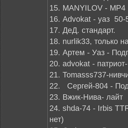
15. MANYILOV - MP4
16. Advokat - уаз 50-
17. ДеД. стандарт.
18. nurlik33, только 
19. Артем - Уаз - По
20. advokat - патриот
21. Tomasss737-нивч
22. Сергей-804 - По
23. Вжик-Нива- лайт
24. shda-74 - Irbis T
нет)