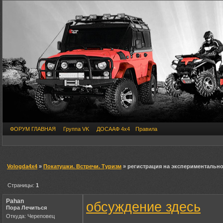
ФОРУМ ГЛАВНАЯ
Группа VK
ДОСААФ 4х4
Правила
Vologda4x4
»
Покатушки. Встречи. Туризм
» регистрация на экспериментально
Страницы:
1
Pahan
обсуждение здесь
Пора Лечиться
Откуда: Череповец