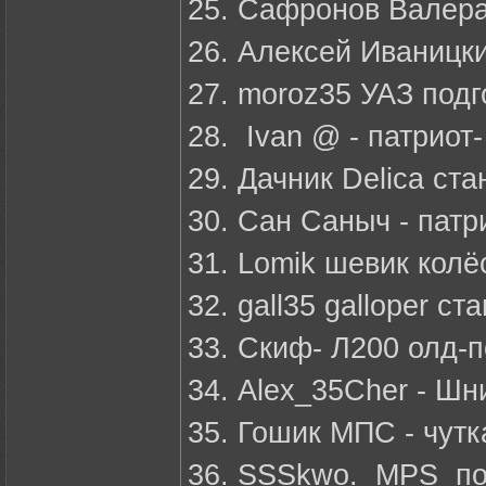
25. Сафронов Валера
26. Алексей Иваницки
27. moroz35 УАЗ под
28. Ivan @ - патриот
29. Дачник Delica ста
30. Сан Саныч - патри
31. Lomik шевик колё
32. gall35 galloper ст
33. Скиф- Л200 олд-
34. Alex_35Cher - Шн
35. Гошик МПС - чутк
36. SSSkwo. MPS по