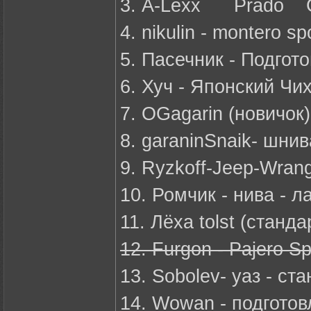
3. A-Lexx Prado С
4. nikulin - montero s
5. Пасечник - Подгот
6. Хуч - Японский Чи
7. OGagarin (новичок
8. garaninSnaik- шни
9. Ryzkoff-Jeep-Wrang
10. Ромчик - нива - л
11. Лёха tolst (станд
12. Furgon - Pajero Sp
13. Sobolev- уаз - ста
14. Wowan - подгото