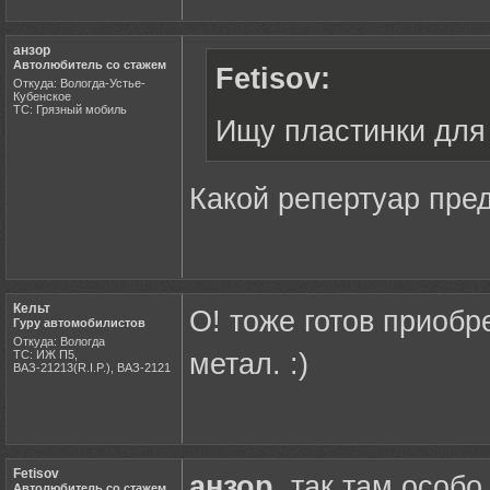
анзор
Автолюбитель со стажем
Fetisov:
Откуда: Вологда-Устье-
Кубенское
ТС: Грязный мобиль
Ищу пластинки для 
Какой репертуар пре
Кельт
О! тоже готов приобр
Гуру автомобилистов
Откуда: Вологда
ТС: ИЖ П5,
метал. :)
ВАЗ-21213(R.I.P.), ВАЗ-2121
Fetisov
анзор
, так там особо
Автолюбитель со стажем