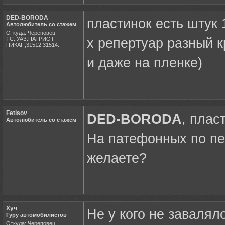
DED-BORODA
пластинок есть штук 
Автолюбитель со стажем
Откуда: Череповец
ТС: УАЗ:ПАТРИОТ
х репертуар разный 
ПИКАП,31512,31514.
и даже на пленке)
Fetisov
DED-BORODA
, плас
Автолюбитель со стажем
На патефонных по пес
желаете?
Хуч
Не у кого не завалял
Гуру автомобилистов
Откуда: Череповец