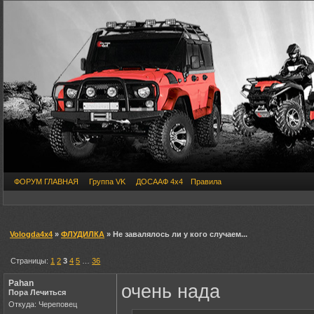
ФОРУМ ГЛАВНАЯ
Группа VK
ДОСААФ 4х4
Правила
Vologda4x4
»
ФЛУДИЛКА
» Не завалялось ли у кого случаем...
Страницы:
1
2
3
4
5
…
36
Pahan
очень нада
Пора Лечиться
Откуда: Череповец