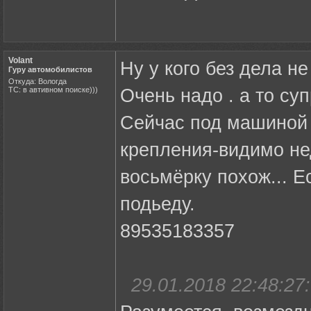
Volant
Ну у кого без дела н
Гуру автомобилистов
Откуда: Вологда
ТС: в автивном поиске)))
Очень надо . а то суп
Сейчас под машиной 
крепления-видимо не
восьмёрку похож... Е
подьеду.
89535183357
29.01.2018 22:48:27: