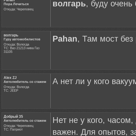
волгарь
, буду очень
Пора Лечиться
Откуда: Череповец
волгарь
Pahan
, Там мост без
Гуру автомобилистов
Откуда: Вологда
ТС: Ваз 21213 нива Газ
31105
Alex ZJ
А нет ли у кого ваку
Автолюбитель со стажем
Откуда: Вологда
ТС: JEEP
Добрый 35
Нет не у кого, часом
Автолюбитель со стажем
Откуда: Череповец
ТС: Патриот
важен. Для опытов, з