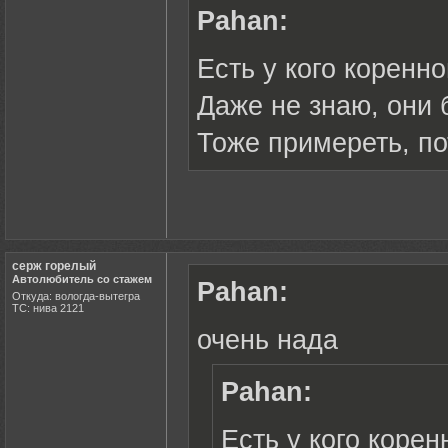
Pahan:
Есть у кого коренн
Даже не знаю, они 
Тоже примереть, по
серж горелый
Автолюбитель со стажем
Pahan:
Откуда: вологда-вытегра
ТС: нива 2121
очень нада
Pahan:
Есть у кого корен