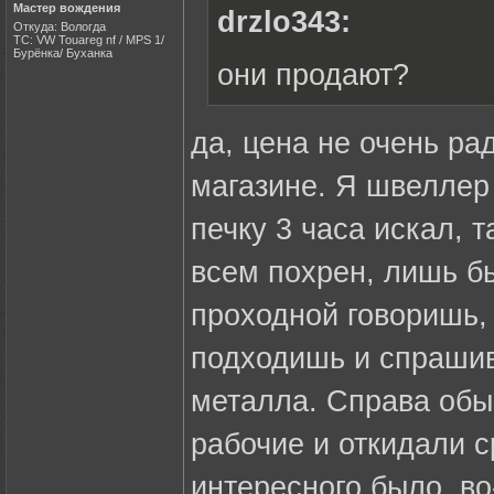
Мастер вождения
drzlo343:
Откуда: Вологда
ТС: VW Touareg nf / MPS 1/
Бурёнка/ Буханка
они продают?
да, цена не очень рад
магазине. Я швеллер 
печку 3 часа искал, т
всем похрен, лишь бы
проходной говоришь,
подходишь и спрашив
металла. Справа обы
рабочие и откидали с
интересного было, во