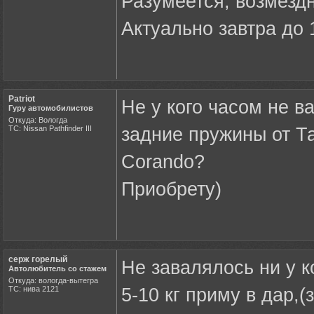
Разумеется, возмездн
Актуально завтра до 
Patriot
Не у кого часом не в
Гуру автомобилистов
Откуда: Вологда
ТС: Nissan Pathfinder III
задние пружины от Т
Corando?
Приобрету)
серж горелый
Не завалялось ни у к
Автолюбитель со стажем
Откуда: вологда-вытегра
ТС: нива 2121
5-10 кг приму в дар,(з