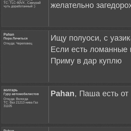
ТС: TLC-80VX , Самурай
желательно загедорох
чуть доработанный :)
Pahan
Ищу полуоси, с уазик
Пора Лечиться
Откуда: Череповец
Если есть ломанные 
Приму в дар куплю
волгарь
Pahan
, Паша есть от
Гуру автомобилистов
Откуда: Вологда
ТС: Ваз 21213 нива Газ
31105
Pahan