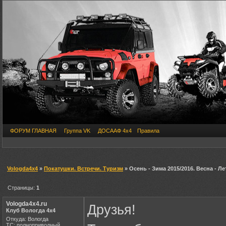
ФОРУМ ГЛАВНАЯ
Группа VK
ДОСААФ 4х4
Правила
Vologda4x4
»
Покатушки. Встречи. Туризм
» Осень - Зима 2015/2016. Весна - Ле
Страницы:
1
Vologda4x4.ru
Друзья!
Клуб Вологда 4х4
Откуда: Вологда
ТС: полноприводный