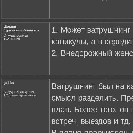
Шаман
1. Может ватрушнинг 
Гуру автомобилистов
Откуда: Вологда
ТС: Шнива
каникулы, а в середи
2. Внедорожный женск
gekka
Ватрушнинг был на ка
.
Откуда: Вологда4х4
ТС: Полноприводный
смысл разделить. Пре
план. Более того, он
встреч, выездов и тд.
В плане перечислен