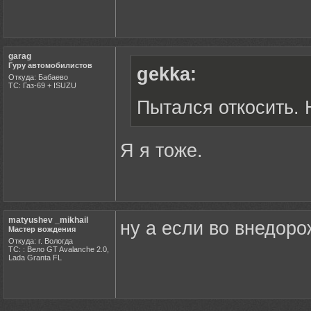
garag
Гуру автомобилистов
gekka:
Откуда: Бабаево
ТС: Газ-69 + ISUZU
Пытался откосить. 
Я я тоже.
matyushev _mikhail
ну а если во внедоро
Мастер вождения
Откуда: г. Вологда
ТС: : Вело GT Avalanche 2.0,
Lada Granta FL