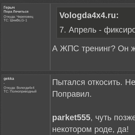
Герыч
Пора Лечиться
Vologda4x4.ru:
Откуда: Череповец
ТС: ШниВо,G-1
7. Апрель - фиксир
А ЖПС тренинг? Он ж
gekka
Пытался откосить. Не
.
Откуда: Вологда4х4
ТС: Полноприводный
Поправил.
parket555
, чуть позж
некотором роде, да!