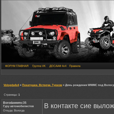
ФОРУМ ГЛАВНАЯ
Группа VK
ДОСААФ 4х4
Правила
Vologda4x4
»
Покатушки. Встречи. Туризм
» День рождения WWMC под Вологд
Страницы:
1
Borodawwmc35
В контакте сие вылож
Гуру автомобилистов
Откуда: Вологда