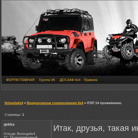
ФОРУМ ГЛАВНАЯ
Группа VK
ДОСААФ 4х4
Правила
Vologda4x4
»
Внедорожные соревнования 4х4
» ЛЭП 14 проживание.
Страницы:
1
gekka
Итак, друзья, такая 
.
Откуда: Вологда4х4
ТС: Полноприводный