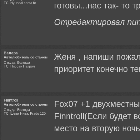
ТС: Hyundai santa fe
готовы...нас так- то 
Отредактировал nurli
Валера
Женя , напиши пожал
Автолюбитель со стажем
Откуда: Вологда
ТС: Ниссан Патрол
приоритет конечно те
Finntroll
Fox07 +1 двухместны
Автолюбитель со стажем
Откуда: Вологда
ТС: Шеви Нива. Prado 120.
Finntroll(Если будет
место на вторую ночь