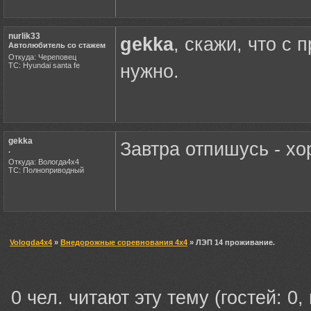
nurlik33
gekka
, скажи, что с 
Автолюбитель со стажем
Откуда: Череповец
ТС: Hyundai santa fe
нужно.
gekka
Завтра отпишусь - х
.
Откуда: Вологда4х4
ТС: Полноприводный
Vologda4x4
»
Внедорожные соревнования 4х4
» ЛЭП 14 проживание.
0 чел. читают эту тему (гостей: 0,