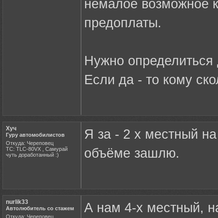
немалое возможное к
предоплаты.
Нужно определиться 
Если да - то кому ско
Хуч
Я за - 2 х местный н
Гуру автомобилистов
Откуда: Череповец
ТС: TLC-80VX , Самурай
объёме зашлю.
чуть доработанный :)
nurlik33
А нам 4-х местный, н
Автолюбитель со стажем
Откуда: Череповец