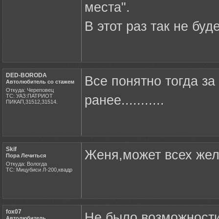
места".
В этот раз так не буде
DED-BORODA
Все понятно тогда за
Автолюбитель со стажем
Откуда: Череповец
ТС: УАЗ:ПАТРИОТ
ранее...........
ПИКАП,31512,31514.
Skif
Женя,может всех жел
Пора Лечиться
Откуда: Вологда
ТС: Мицубиси Л-200,квадр
fox07
Не было возможности 
Автолюбитель