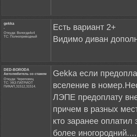
gekka
Есть вариант 2+
.
Откуда: Вологда4х4
ТС: Полноприводный
Видимо диван дополн
DED-BORODA
Gekka если предопла
Автолюбитель со стажем
Откуда: Череповец
ТС: УАЗ:ПАТРИОТ
вселение в номер.Не
ПИКАП,31512,31514.
ЛЭПЕ предоплату внес
причем в разных мес
кто заранее оплатил 
более иногородний...