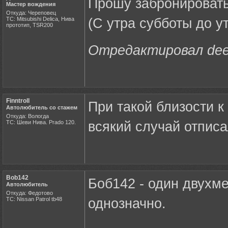
Прошу забронировать
Мастер вождения
Откуда: Череповец
ТС: Mitsubishi Delica, Нива
(С утра субботы до ут
прототип, TSR200
Отредактировал deer
Finntroll
При такой близости к
Автолюбитель со стажем
Откуда: Вологда
ТС: Шеви Нива. Prado 120.
всякий случай отписа
Bob142
Боб142 - один двухме
Автолюбитель
Откуда: Федотово
ТС: Nissan Patrol tb48
однозначно.