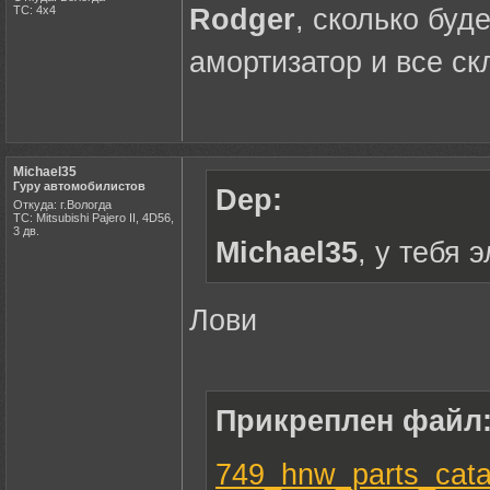
ТС: 4х4
Rodger
, сколько буд
амортизатор и все ск
Michael35
Гуру автомобилистов
Dep:
Откуда: г.Вологда
ТС: Mitsubishi Pajero II, 4D56,
3 дв.
Michael35
, у тебя
Лови
Прикреплен файл
749_hnw_parts_cata