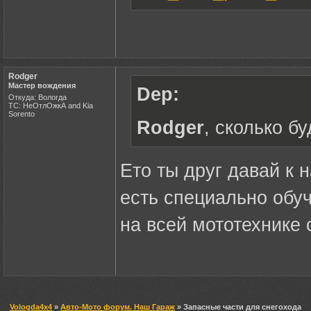
Rodger
Мастер вождения
Dep:
Откуда: Вологда
ТС: НеОтлОжкА and Kia
Sorento
Rodger
, сколько буд
Ето ты друг давай к 
есть специально обу
на всей мототехнике 
Vologda4x4
»
Авто-Мото форум. Наш Гараж
» Запасные части для снегохода