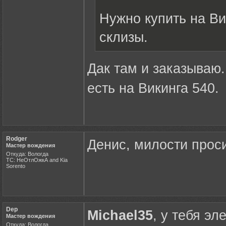
Нужно купить на Ви
склизы.
Дак там и заказываю.
есть на Викинга 540.
Rodger
Денис, милости прос
Мастер вождения
Откуда: Вологда
ТС: НеОтлОжкА and Kia
Sorento
Dep
Michael35
, у тебя э
Мастер вождения
Откуда: Вологда