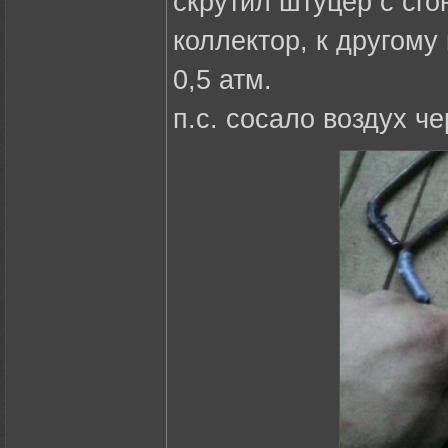
скрутил штуцер с сго
коллектор, к другому
0,5 атм.
п.с. сосало воздух ч