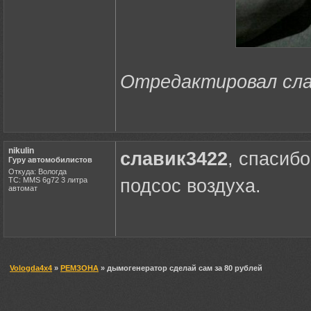
Отредактировал слав
nikulin
славик3422
, спасиб
Гуру автомобилистов
Откуда: Вологда
ТС: MMS 6g72 3 литра
подсос воздуха.
автомат
Vologda4x4
»
РЕМЗОНА
» дымогенератор сделай сам за 80 рублей