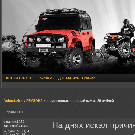
ФОРУМ ГЛАВНАЯ
Группа VK
ДОСААФ 4х4
Правила
Vologda4x4
»
РЕМЗОНА
» дымогенератор сделай сам за 80 рублей
Страницы:
1
славик3422
На днях искал причин
Автолюбитель
Откуда: Вологда
ТС: уаз 31514