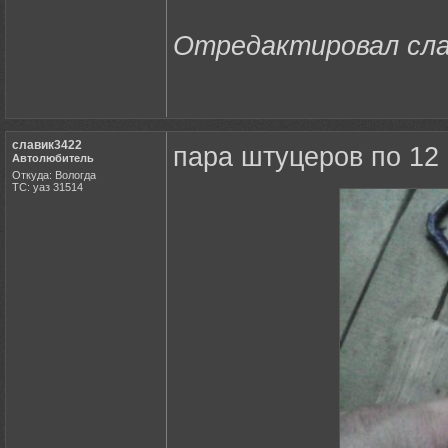
Отредактировал слав
славик3422
пара штуцеров по 12
Автолюбитель
Откуда: Вологда
ТС: уаз 31514