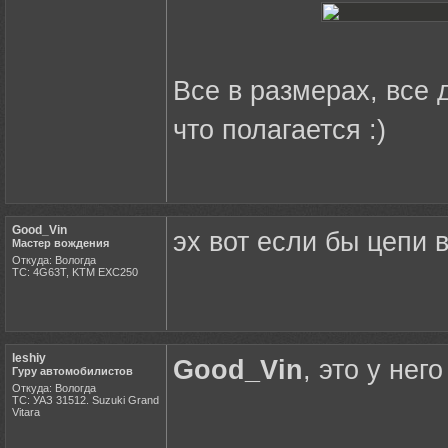
Все в размерах, все 
что полагается :)
Good_Vin
эх вот если бы цепи 
Мастер вождения
Откуда: Вологда
ТС: 4G63T, KTM EXC250
leshiy
Good_Vin
, это у не
Гуру автомобилистов
Откуда: Вологда
ТС: УАЗ 31512. Suzuki Grand
Vitara