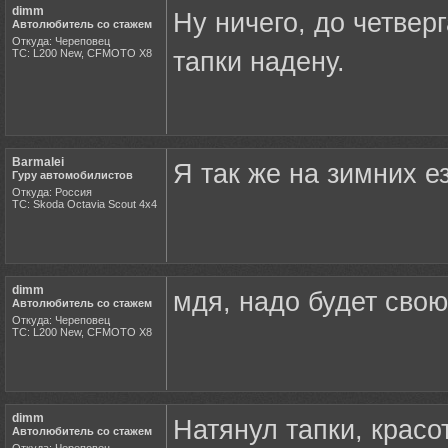
dimm
Ну ничего, до четверг
Автолюбитель со стажем
Откуда: Череповец
ТС: L200 New, CFMOTO X8
тапки надену.
Barmalei
Я так же на зимних ез
Гуру автомобилистов
Откуда: Россия
ТС: Skoda Octavia Scout 4x4
dimm
мдя, надо будет свою
Автолюбитель со стажем
Откуда: Череповец
ТС: L200 New, CFMOTO X8
dimm
Натянул тапки, крас
Автолюбитель со стажем