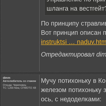
шланга на вестгейт
По принципу стравлив
Вот принцип описан 
instruktsi … naduv.htm
Отредактировал dimm
dimm
Мучу потихоньку в Ко
Автолюбитель со стажем
Откуда: Череповец
ТС: L200 New, CFMOTO X8
железом потихоньку з
ось, с недоделками: