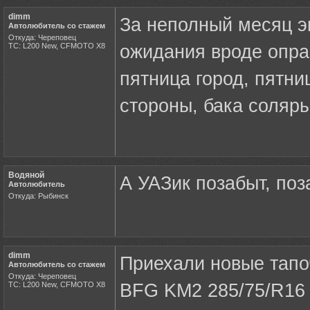
dimm
За неполный месяц эк
Автолюбитель со стажем
Откуда: Череповец
ТС: L200 New, CFMOTO X8
ожидания вроде опра
пятница город, пятни
стороны, бака соляры
Водяной
А УАЗик позабыт, поз
Автолюбитель
Откуда: Рыбинск
dimm
Приехали новые тапо
Автолюбитель со стажем
Откуда: Череповец
ТС: L200 New, CFMOTO X8
BFG KM2 285/75/R16