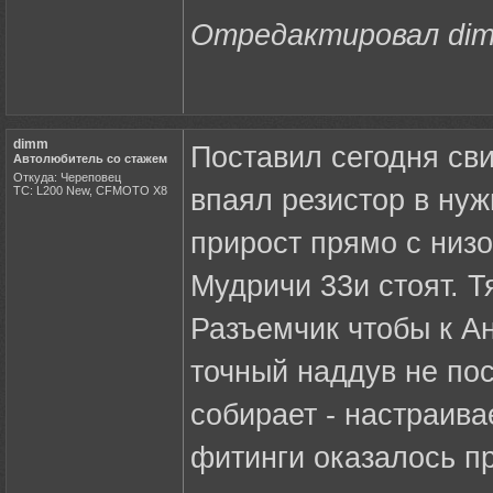
Отредактировал dimm
dimm
Поставил сегодня сви
Автолюбитель со стажем
Откуда: Череповец
ТС: L200 New, CFMOTO X8
впаял резистор в ну
прирост прямо с низов
Мудричи 33и стоят. Т
Разъемчик чтобы к Ан
точный наддув не по
собирает - настраива
фитинги оказалось п