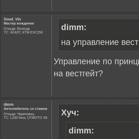
Good_Vin
Мастер вождения
dimm:
Откуда: Вологда
ТС: 4G63T, KTM EXC250
на управление вест
Управление по принц
на вестгейт?
dimm
Автолюбитель со стажем
Хуч:
Откуда: Череповец
ТС: L200 New, CFMOTO X8
dimm: