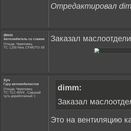
Отредактировал dimm
dimm
Заказал маслоотдели
Автолюбитель со стажем
Откуда: Череповец
ТС: L200 New, CFMOTO X8
Хуч
Гуру автомобилистов
dimm:
Откуда: Череповец
ТС: TLC-80VX , Самурай
чуть доработанный :)
Заказал маслоотде
Это на вентиляцию к