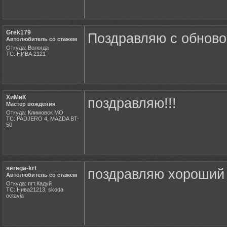
Grek179
Поздравляю с обновой
Автолюбитель со стажем
Откуда: Вологда
ТС: НИВА 2121
ХиМиК
поздравляю!!!
Мастер вождения
Откуда: Климовск МО
ТС: PADJERO 4, MAZDA BT-
50
serega-krt
поздравляю хороший
Автолюбитель со стажем
Откуда: пгт.Кадуй
ТС: Нива21213, skoda
octavia