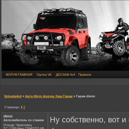
ФОРУМ ГЛАВНАЯ
Группа VK
ДОСААФ 4х4
Правила
Vologda4x4
»
Авто-Мото форум. Наш Гараж
» Гараж dimm
Страницы:
1
2
dimm
Ну собственно, вот и 
Автолюбитель со стажем
Откуда: Череповец
ТС: L200 New, CFMOTO X8