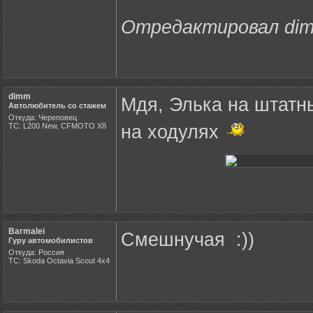
Отредактировал dimm
dimm
Мдя, Элька на штатн
Автолюбитель со стажем
Откуда: Череповец
ТС: L200 New, CFMOTO X8
на ходулях
Barmalei
Смешнучая :))
Гуру автомобилистов
Откуда: Россия
ТС: Skoda Octavia Scout 4x4