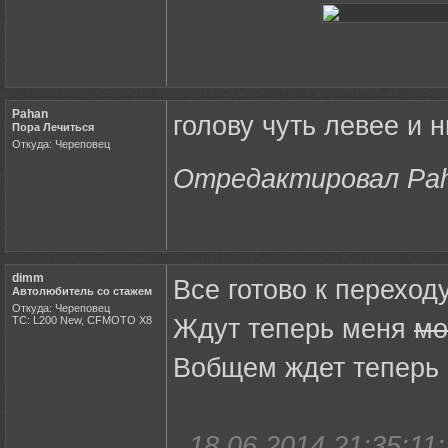
Pahan
голову чуть левее и ни
Пора Лечиться
Откуда: Череповец
Отредактировал Paha
dimm
Все готово к переход
Автолюбитель со стажем
Откуда: Череповец
ТС: L200 New, CFMOTO X8
Ждут теперь меня
мо
Вобщем ждет теперь 
18.06.2014 21:35:11: