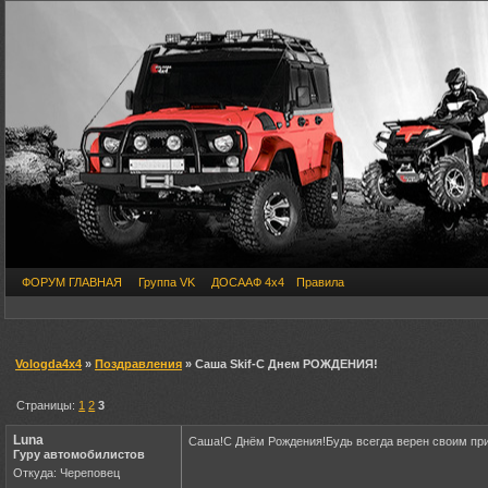
ФОРУМ ГЛАВНАЯ
Группа VK
ДОСААФ 4х4
Правила
Vologda4x4
»
Поздравления
» Саша Skif-С Днем РОЖДЕНИЯ!
Страницы:
1
2
3
Luna
Саша!С Днëм Рождения!Будь всегда верен своим при
Гуру автомобилистов
Откуда: Череповец