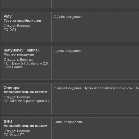
VMV
С Днём рождения!!!
Гуру автомобилистов
Откуда: Вологда
ТС: УАЗ
matyushev _mikhail
с днем рождения!
Мастер вождения
Откуда: г. Вологда
ТС: : Вело GT Avalanche 2.0,
Lada Granta FL
Олигарх
С днем Рождения! Пусть исполняются все мечты! По
Автолюбитель со стажем
Откуда: Вологда
ТС: Mitsubishi pajero sport 3.2
GRU
Саня, поздравляю!
Автолюбитель со стажем
Откуда: Вологда
ТС: Haval F7