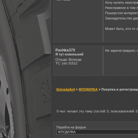
Хочу купить неиспра
Неисправное в том п
Пошерстил интернет, 
Закондательство дае
Может быть, кто-то 
Pashka375
Не зарегистрируют, 
Я тут новенький
Откуда: Вологда
ТС: уаз 31512
Vologda4x4
»
ФЛУДИЛКА
» Покупка и регистрац
0 чел. читают эту тему (гостей: 0, пользователей: 0
Перейти на форум