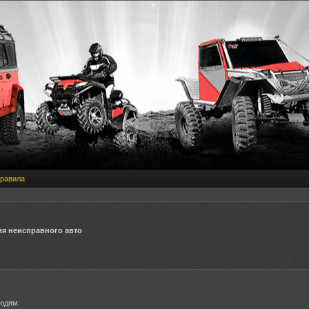
равила
ия неисправного авто
юдям: