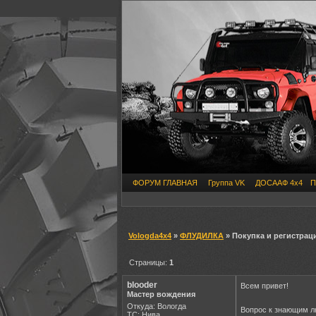
ФОРУМ ГЛАВНАЯ
Группа VK
ДОСААФ 4х4
П
Vologda4x4
»
ФЛУДИЛКА
» Покупка и регистрац
Страницы:
1
blooder
Всем привет!
Мастер вождения
Откуда: Вологда
Вопрос к знающим л
ТС: Нива