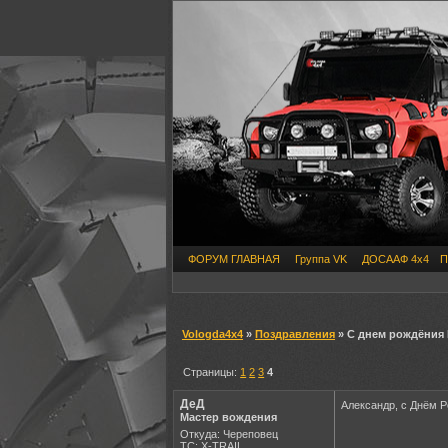
ФОРУМ ГЛАВНАЯ
Группа VK
ДОСААФ 4х4
П
Vologda4x4
»
Поздравления
» С днем рождёния
Страницы:
1
2
3
4
ДеД
Александр, с Днём Р
Мастер вождения
Откуда: Череповец
ТС: X-TRAIL