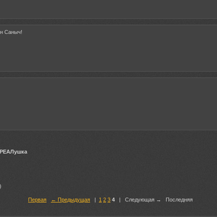
н Саныч!
 РЕАЛушка
)
Первая
← Предыдущая
|
1
2
3
4
| Следующая → Последняя