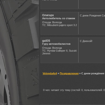
Олигарх
С днем Рождения Са
Автолюбитель со стажем
Откуда: Вологда
ТС: Mitsubishi pajero sport 3.2
gall35
С Днюхой!
Гуру автомобилистов
Откуда: Вологда
ТС: Hyndai Galloper II, Suzuki
Jimmni
Vologda4x4
»
Поздравления
» С днем рождёния
0 чел. читают эту тему (гостей: 0, пользователей: 0