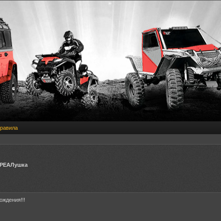
равила
 РЕАЛушка
ождения!!!