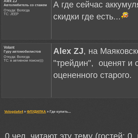
Alex ZJ
А где сейчас аккумул
Автолюбитель со стажем
Откуда: Вологда
ТС: JEEP
скидки где есть...
Volant
Alex ZJ
, на Маяковс
Гуру автомобилистов
Откуда: Вологда
ТС: в автивном поиске)))
"трейдин", оценят и 
оцененного старого.
Vologda4x4
»
ФЛУДИЛКА
» Где купить...
0 чел. читают эту тему (гостей: 0,