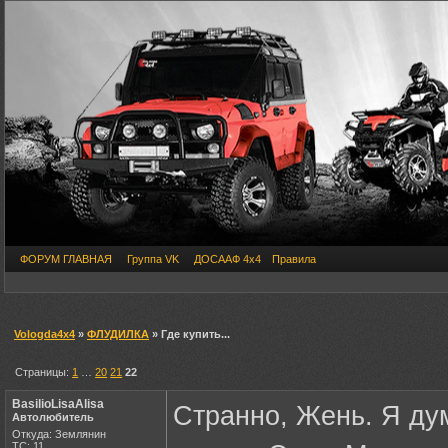
ФОРУМ ГЛАВНАЯ
Группа VK
ДОСААФ 4х4
Правила
Vologda4x4
»
ФЛУДИЛКА
» Где купить...
Страницы:
1
…
20
21
22
BasilioLisaAlisa
Странно, Жень. Я ду
Автолюбитель
Откуда: Землянин
ТС: 11