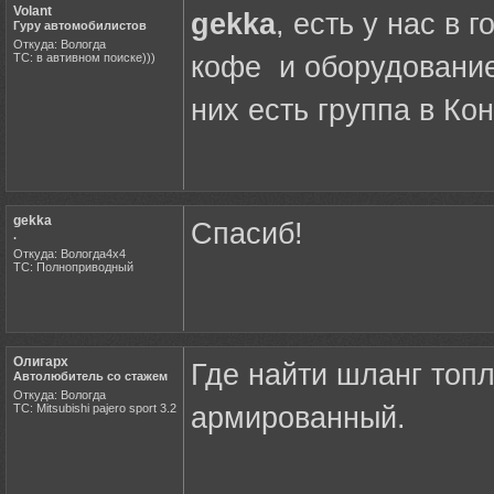
Volant
gekka
, есть у нас в
Гуру автомобилистов
Откуда: Вологда
ТС: в автивном поиске)))
кофе и оборудование
них есть группа в Ко
gekka
Спасиб!
.
Откуда: Вологда4х4
ТС: Полноприводный
Олигарх
Где найти шланг топ
Автолюбитель со стажем
Откуда: Вологда
ТС: Mitsubishi pajero sport 3.2
армированный.