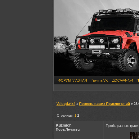
ФОРУМ ГЛАВНАЯ
Группа VK
ДОСААФ 4х4
П
Vologda4x4
»
Повесть наших Приключений
» 23
Страницы:
1
2
Kuzmich
Пробы разных траек
Пора Лечиться