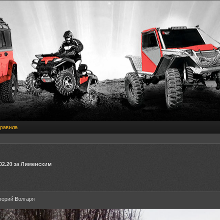
равила
.02.20 за Лименским
торий Волгаря