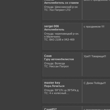
Автолюбитель со стажем
Откуда: Шекснинский р-он
ТС: Уаз Патриот LTD
sergei 006
с праздником !!!!
Автолюбитель
Откуда: череповецкий р-он.
п.Малечкино
ТС: ВАЗ 2108 и УАЗ-469
Сеня
Ура!!! Товарищи!!!
Гуру автомобилистов
Откуда: Вологда
ТС: Ниссан Патрол
master key
С Днем Победы!!!
Пора Лечиться
Откуда: 59°13'с.ш.39°54'в.д.
ТС: 4-х колесный....
Саня857
с праздником с велик