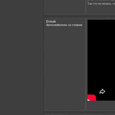
Так что не ленись, 
Ermak
Автолюбитель со стажем