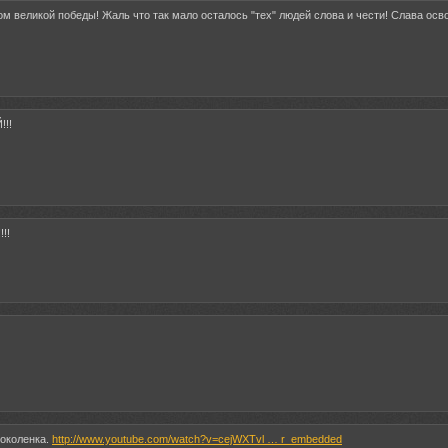
ом великой победы! Жаль что так мало осталось "тех" людей слова и чести! Слава осв
!!!
!!
локоленка.
http://www.youtube.com/watch?v=cejWXTvl … r_embedded