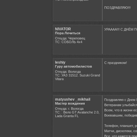
ПОЗДРАВЛЯЮ!!!
NIVATOR
УРАААА!!! С ДНЁМ 
Пора Лечиться
Откуда: Череповец
ТС: СОБОЛЬ 4х4
leshiy
С праздником!
Гуру автомобилистов
Откуда: Вологда
ТС: УАЗ 31512. Suzuki Grand
Vitara
matyushev _mikhail
Поздравляю с Днем 
Мастер вождения
Ветеранам улыбайся
Откуда: г. Вологда
Всем, что в жизни ес
ТС: : Вело GT Avalanche 2.0,
Воевавшим, победив
Lada Granta FL
Телефон, планшет, р
Матчи, дискотеки, с
Все, что кажется пр