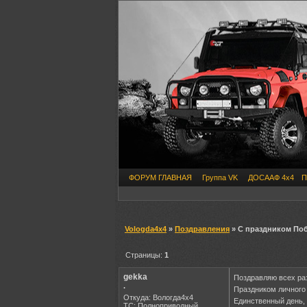
ФОРУМ ГЛАВНАЯ
Группа VK
ДОСААФ 4х4
П
Vologda4x4
»
Поздравления
» С праздником Побе
Страницы:
1
gekka
Поздравляю всех ра
.
Праздником личного 
Откуда: Вологда4х4
Единственный день, 
ТС: Полноприводный