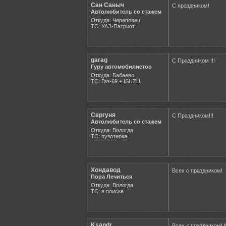
Сан Саныч
С праздником!
Автолюбитель со стажем
Откуда: Череповец
ТС: УАЗ-Патриот
garag
С Праздником !!!
Гуру автомобилистов
Откуда: Бабаево
ТС: Газ-69 + ISUZU
Сергуня
С Праздником!!!
Автолюбитель со стажем
Откуда: Вологда
ТС: пузотерка
Хондавод
Всех с праздником!
Пора Лечиться
Откуда: Вологда
ТС: в поиске
Ksandr
Всех с праздником! 