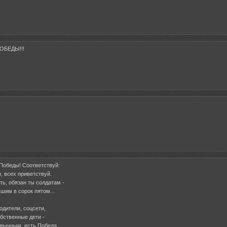
ПОБЕДЫ!!!
Победы! Соответствуй:
, всех приветствуй.
ть, обязан ты солдатам -
шим в сорок пятом...
одители, соцсети,
обственные дети -
ивычным, есть Победа.