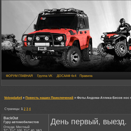
ФОРУМ ГЛАВНАЯ
Группа VK
ДОСААФ 4х4
Правила
Vologda4x4
»
Повесть наших Приключений
» Фоты Андома-Атлека-Бесов нос 
Страницы:
1
2
3
4
BackOut
День первый, выезд.
Гуру автомобилистов
Откуда: Местный
ТС: TLC 100, TLC 40, УАЗ