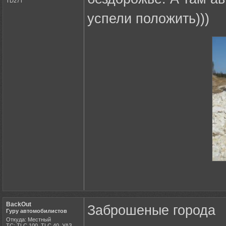
ТD27Т
успели положить)))
BackOut
Заброшеные города
Гуру автомобилистов
Откуда: Местный
ТС: TLC 100, TLC 40, УАЗ