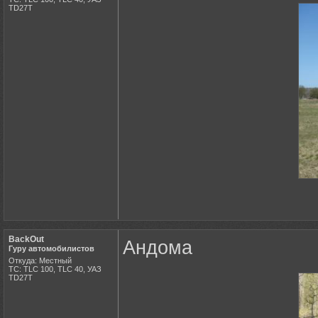
ТD27Т
BackOut
Андома
Гуру автомобилистов
Откуда: Местный
ТС: TLC 100, TLC 40, УАЗ
ТD27Т