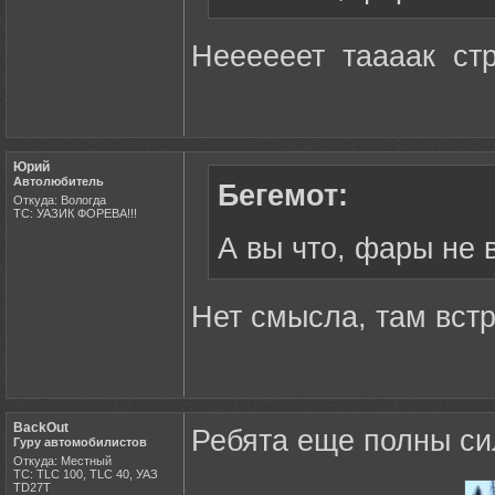
Неееееет таааак ст
Юрий
Автолюбитель
Бегемот:
Откуда: Вологда
ТС: УАЗИК ФОРЕВА!!!
А вы что, фары не
Нет смысла, там вст
BackOut
Ребята еще полны сил
Гуру автомобилистов
Откуда: Местный
ТС: TLC 100, TLC 40, УАЗ
ТD27Т