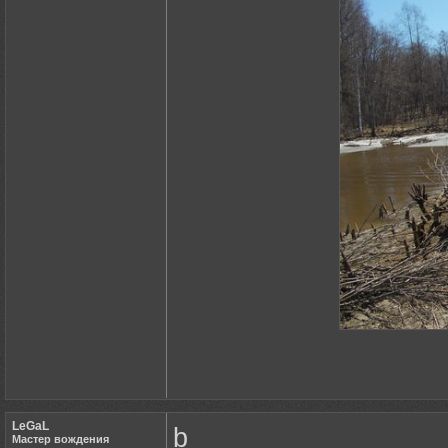
LeGaL
b
Мастер вождения