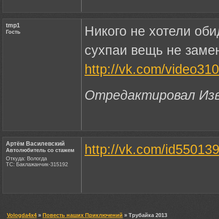
tmp1
Никого не хотели об
Гость
сухпаи вещь не замен
http://vk.com/video3
Отредактировал Изво
Артём Василевский
http://vk.com/id5501
Автолюбитель со стажем
Откуда: Вологда
ТС: Баклажанчик-315192
Vologda4x4
»
Повесть наших Приключений
» Трубайка 2013