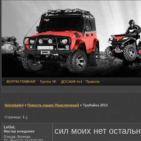
ФОРУМ ГЛАВНАЯ
Группа VK
ДОСААФ 4х4
Правила
Vologda4x4
»
Повесть наших Приключений
» Трубайка 2013
Страницы:
1
2
LeGaL
сил моих нет остальное
Мастер вождения
Откуда: Вологда
ТС: Ваз2121,Уаз3151201