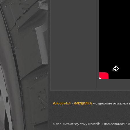
Vologda4x4
»
ФЛУДИЛКА
» отдохните от железа 
0 чел. читают эту тему (гостей: 0, пользователей: 0