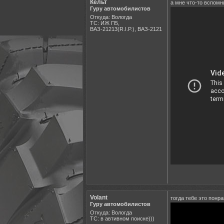
Кельт
а мне что-то вспомни
Гуру автомобилистов
Откуда: Вологда
ТС: ИЖ П5,
ВАЗ-21213(R.I.P.), ВАЗ-2121
Volant
тогда тебе это понр
Гуру автомобилистов
Откуда: Вологда
ТС: в автивном поиске)))