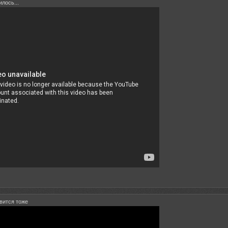
лось...
авится тоже