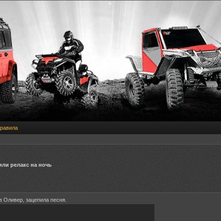
равила
или релакс на ночь
в Оливер, зацепила песня.