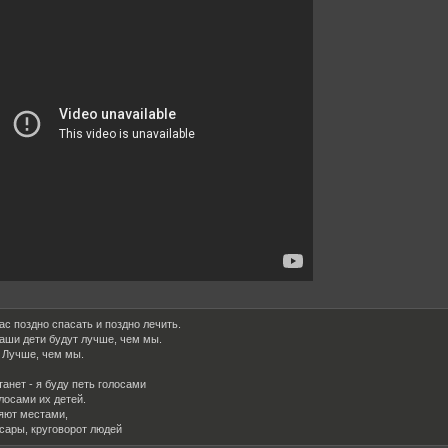
ас поздно спасать и поздно лечить.
наши дети будут лучше, чем мы.
 Лучше, чем мы.
танет - я буду петь голосами
лосами их детей.
яют местами,
нсары, круговорот людей