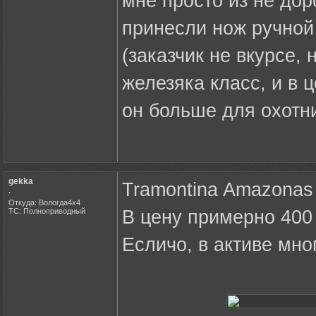
мне просто из не дор
принесли нож ручной 
(заказчик не вкурсе,
железяка класс, и в 
он больше для охотни
gekka
Tramontina Amazonas
.
Откуда: Вологда4х4
ТС: Полноприводный
В цену примерно 400 
Есличо, в активе мно