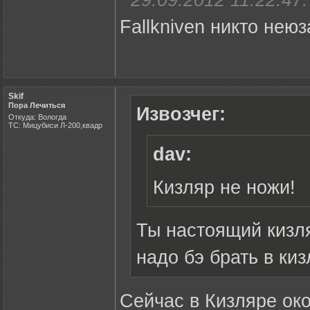
29.09.2012 11:22:47:
Fallkniven никто неюз
Skif
Пора Лечиться
Извозчег:
Откуда: Вологда
ТС: Мицубиси Л-200,квадр
dav:
Кизляр не ножи!
Ты настоящий кизля
надо бэ брать в киз
Сейчас в Кизляре око