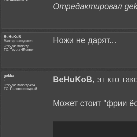
Отредактировал gekk
BeHuKoB
Ножи не дарят...
Мастер вождения
Откуда: Вологда
ТС: Toyota 4Runner
gekka
BeHuKoB
, эт кто та
.
Откуда: Вологда4х4
ТС: Полноприводный
Может стоит "фрии ё