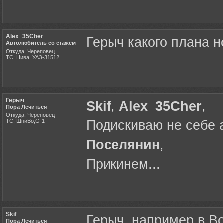
Alex_35Cher
Герыч какого плана н
Автолюбитель со стажем
Откуда: Череповец
ТС: Нива, УАЗ-31512
Герыч
Skif
,
Alex_35Cher
,
Пора Лечиться
Откуда: Череповец
ТС: ШниВо,G-1
Подискиваю не себе а
Поселянин
,
Прикинем...
Skif
Герыч, например в Во
Пора Лечиться