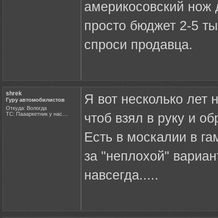
америкосовский нож 
просто бюджет 2-5 ты
спроси продавца.
shrek
Я вот несколько лет н
Гуру автомобилистов
Откуда: Вологда
ТС: Паааркетник у нас....
чтоб взял в руку и об
Есть в москалии в га
за "неплохой" вариан
навсегда.....