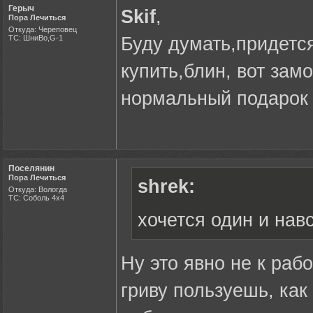
Герыч
Skif
,
Пора Лечиться
Откуда: Череповец
ТС: ШниВо,G-1
Буду думать,придется
купить,блин, вот зам
нормальный подарок 
Поселянин
Пора Лечиться
shrek:
Откуда: Вологда
ТС: Соболь 4х4
хочется один и навс
Ну это явно не к рабо
гриву пользуешь, как