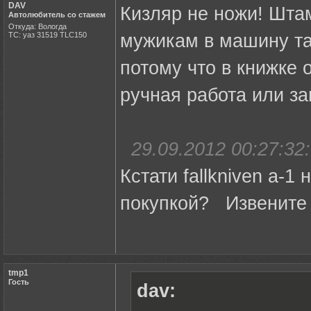
DAV
Кизляр не ножи! Штам
Автолюбитель со стажем
Откуда: Вологда
ТС: уаз 31519 TLC150
мужикам в машину та
потому что в книжке 
ручная работа или за
29.09.2012 00:27:32:
Кстати fallkniven a-1
покупкой? Извените 
tmp1
Гость
dav: