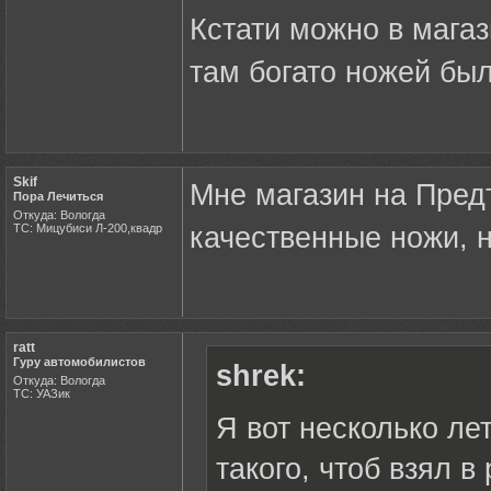
Кстати можно в мага
там богато ножей было
Skif
Мне магазин на Пред
Пора Лечиться
Откуда: Вологда
ТС: Мицубиси Л-200,квадр
качественные ножи, н
ratt
Гуру автомобилистов
shrek:
Откуда: Вологда
ТС: УАЗик
Я вот несколько лет
такого, чтоб взял в