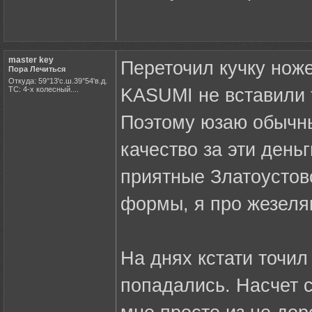
master key
Переточил кучку ноже
Пора Лечиться
Откуда: 59°13'с.ш.39°54'в.д.
ТС: 4-х колесный....
KASUMI не вставили т
Поэтому юзаю обычн
качество за эти день
приятные Златоустовс
формы, я про жезеляк
На днях кстати точил
попадались. Насчет ст