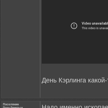
День Кэрлинга какой-
Поселянин
Надо именно ископае
Пора Лечиться