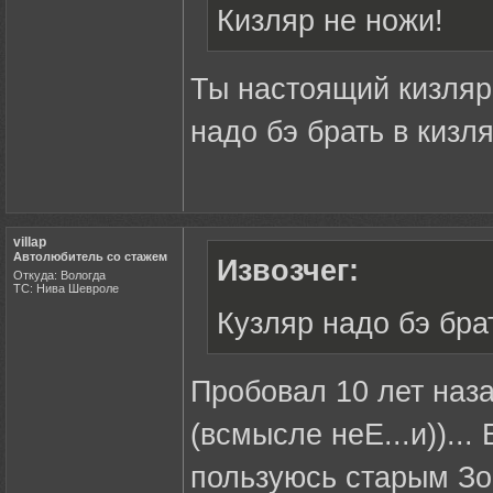
Кизляр не ножи!
Ты настоящий кизляр 
надо бэ брать в кизля
villap
Автолюбитель со стажем
Извозчег:
Откуда: Вологда
ТС: Нива Шевроле
Кузляр надо бэ брат
Пробовал 10 лет наза
(всмысле неЕ...и))...
пользуюсь старым Зон