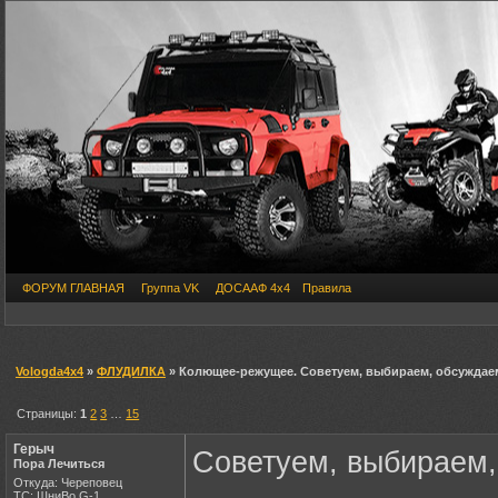
ФОРУМ ГЛАВНАЯ
Группа VK
ДОСААФ 4х4
Правила
Vologda4x4
»
ФЛУДИЛКА
» Колющее-режущее. Советуем, выбираем, обсуждаем 
Страницы:
1
2
3
…
15
Герыч
Советуем, выбираем,
Пора Лечиться
Откуда: Череповец
ТС: ШниВо,G-1