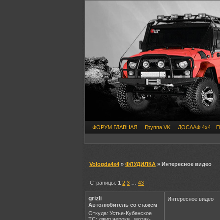
ФОРУМ ГЛАВНАЯ
Группа VK
ДОСААФ 4х4
П
Vologda4x4
»
ФЛУДИЛКА
» Интересное видео
Страницы:
1
2
3
…
43
grizli
Интересное видео
Автолюбитель со стажем
Откуда: Устье-Кубенское
ТС: джип чероки , мотак-