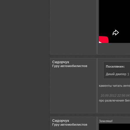
Сидорчук
Гуру автомобилистов
Поселянин:
Дикий джипер :)
каменты читать инте
10.09.2012 22:56:04
про развлечения биг
Сидорчук
Земляки!
Гуру автомобилистов