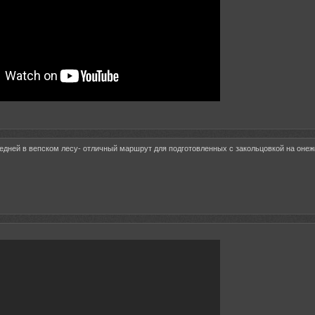
ледней в вепском лесу- отличный маршрут для подготовленных с закольцовкой на онеж