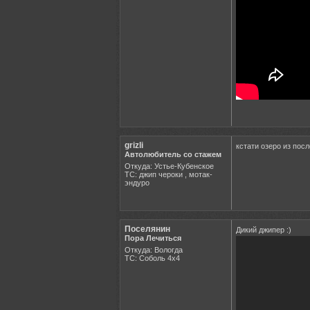
grizli
кстати озеро из пос
Автолюбитель со стажем
Откуда: Устье-Кубенское
ТС: джип чероки , мотак-
эндуро
Поселянин
Дикий джипер :)
Пора Лечиться
Откуда: Вологда
ТС: Соболь 4х4