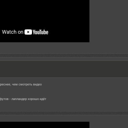
реснее, чем смотреть видео
:
футов - лапландер хорошо идёт