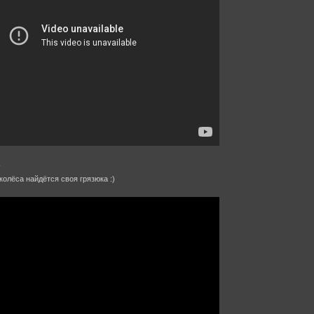
:
олёса найдётся своя грязюка :)