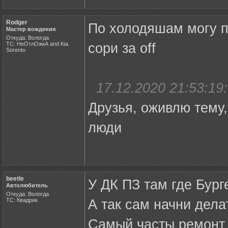
Rodger
По холодяшам могу по
Мастер вождения
Откуда: Вологда
ТС: НеОтлОжкА and Kia
сори за off
Sorento
17.12.2020 21:53:19:
Друзья, оживлю тему
люди
beetle
У ДК ПЗ там где Бург
Автолюбитель
Откуда: Вологда
ТС: Квадрик
А так сам начни дела
Самый часты ремонт -