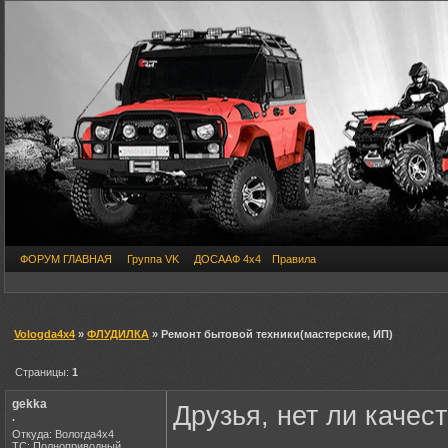
ФОРУМ ГЛАВНАЯ
Группа VK
ДОСААФ 4х4
Правила
Vologda4x4
»
ФЛУДИЛКА
» Ремонт бытовой техники(мастерские, ИП)
Страницы:
1
gekka
Друзья, нет ли качес
.
Откуда: Вологда4х4
ТС: Полноприводный