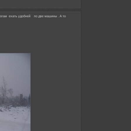
рогам ехать удобней по две машины . А то