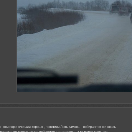
 , они переночевали хорошо , посетили Лось камень , собираются ночевать .
мотрите по дороге те кто соберется в ту сторону , а то мороз крепчает .