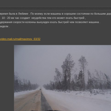
о время была в Любиме . По моему если машины в хорошем состоянии по большим до
в 10 - 20 км час создает неудобства тем кто может ехать быстрей ,
оддержания скорости колонны вынужден ехать быстрей чем позволяет машина .
видели .
//video.mail.ru/mail/maximov_63/32