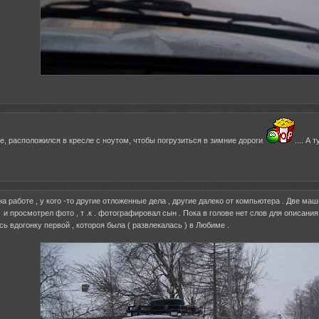
фе, расположился в кресле с ноутом, чтобы погрузиться в зимние дороги
.... А
а на работе , у кого -то другие отложенные дела , другие далеко от компьютера . Две 
и просмотрел фото , т .к . фотографировал сын . Пока в голове нет слов для описания 
сь вдогонку первой , котороя была ( развлекалась ) в Любиме .