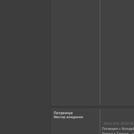
Петренчук
.
Мастер вождения
04.01.2011 20:03:35:
Поговорил с Володей
Поедут к Тарноге , с