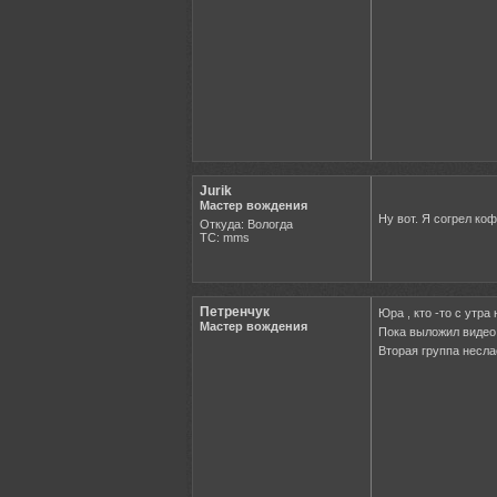
Jurik
Мастер вождения
Ну вот. Я согрел ко
Откуда: Вологда
ТС: mms
Петренчук
Юра , кто -то с утр
Мастер вождения
Пока выложил видео 
Вторая группа несла