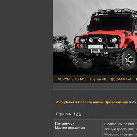
ФОРУМ ГЛАВНАЯ
Группа VK
ДОСААФ 4х4
П
Vologda4x4
»
Повесть наших Приключений
» Из 
Страницы:
1
2
3
Петренчук
В основном по боль
Мастер вождения
лесную дорогу для н
Куземино - Гремячий