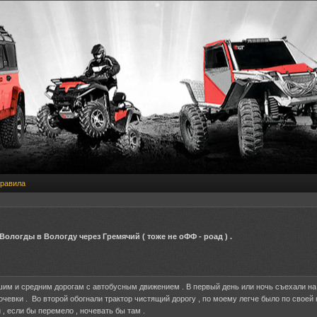
равила
Вологды в Вологду через Гремячий ( тоже не оФФ - роад ) .
шим и средним дорогам с автобусным движением . В первый день или ночь съехали н
очевки . Во второй обогнали трактор чистящий дорогу , по моему легче было по своей 
 , если бы перемело , ночевать бы там .