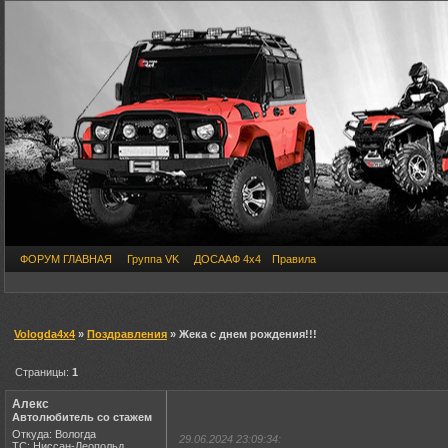
ФОРУМ ГЛАВНАЯ
Группа VK
ДОСААФ 4х4
Правила
Vologda4x4
»
Поздравления
» Жека с днем рождения!!!
Страницы:
1
Алекс
Автолюбитель со стажем
Откуда: Вологда
29.06.2024 23:09:34:
ТС: Ниссан-Леопольд