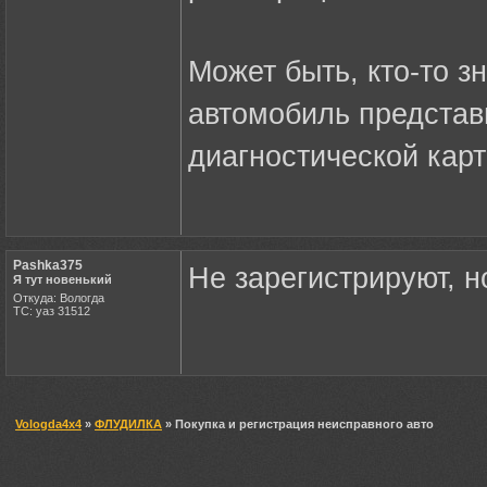
Может быть, кто-то зн
автомобиль представ
диагностической кар
Pashka375
Не зарегистрируют, н
Я тут новенький
Откуда: Вологда
ТС: уаз 31512
Vologda4x4
»
ФЛУДИЛКА
» Покупка и регистрация неисправного авто