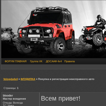
ФОРУМ ГЛАВНАЯ
Группа VK
ДОСААФ 4х4
Правила
Vologda4x4
»
ФЛУДИЛКА
» Покупка и регистрация неисправного авто
Страницы:
1
blooder
Всем привет!
Мастер вождения
Откуда: Вологда
ТС: Нива