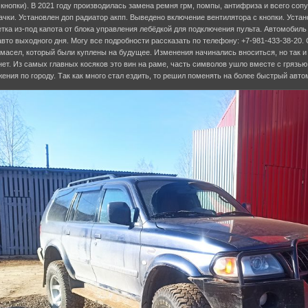
кнопки). В 2021 году производилась замена ремня грм, помпы, антифриза и всего со
чки. Установлен доп радиатор акпп. Выведено включение вентилятора с кнопки. Уст
тка из-под капота от блока управления лебёдкой для подключения пульта. Автомобиль
авто выходного дня. Могу все подробности рассказать по телефону: +7-981-433-38-20.
 масел, который были куплены на будущее. Изменения начинались вноситься, но так и 
нет. Из самых главных косяков это вин на раме, часть символов ушло вместе с грязью
ения по городу. Так как много стал ездить, то решил поменять на более быстрый авто