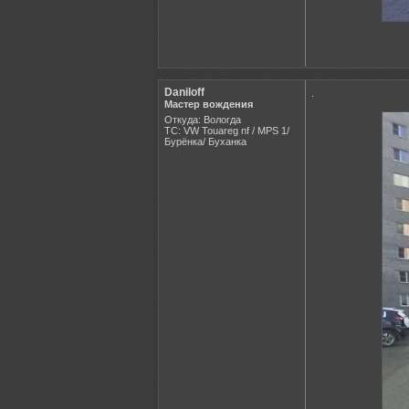
Daniloff
.
Мастер вождения
Откуда: Вологда
ТС: VW Touareg nf / MPS 1/
Бурёнка/ Буханка