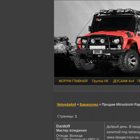
ФОРУМ ГЛАВНАЯ
Группа VK
ДОСААФ 4х4
П
Vologda4x4
»
Барахолка
» Продам Mitsubishi Paj
Страницы:
1
Daniloff
Добрый день. В прода
Мастер вождения
калиткой под запаск
Откуда: Вологда
зима бриджстоун на 
ТС: VW Touareg nf / MPS 1/