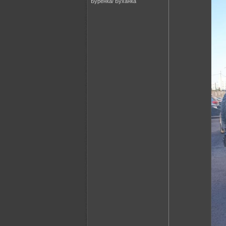
Бурёнка/ Буханка