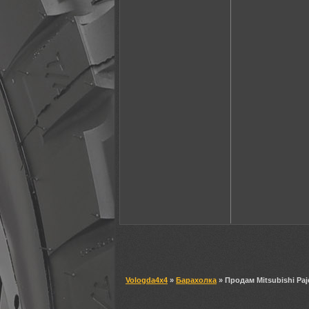
Vologda4x4
»
Барахолка
» Продам Mitsubishi Paj