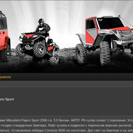
равила
ero Sport
же Mitsubishi Pajero Sport 2006 г.в. 3.0 бензин. АКПП. РК-супер селект 1 поколения. 
у+отдам стандартные бампера. Лифт кузова и подвески с переносом верхних рычагов. 2 
литье). Установлена лебёдка ComeUp 9500 на синтетике. Доп свет на бампере и на за