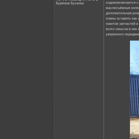
ходом(включается с 
Бурёнка/ Буханка
маслосъёмные колпа
дополнительная розе
планы оставить как 
пакетов запчастей и
всего смысла в них 
уверенного передвиж