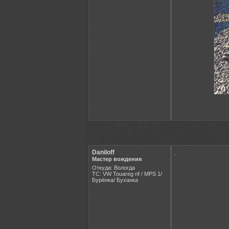
Daniloff
.
Мастер вождения
Откуда: Вологда
ТС: VW Touareg nf / MPS 1/
Бурёнка/ Буханка