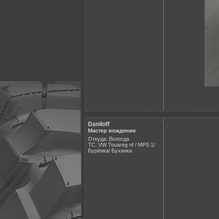
Daniloff
.
Мастер вождения
Откуда: Вологда
ТС: VW Touareg nf / MPS 1/
Бурёнка/ Буханка