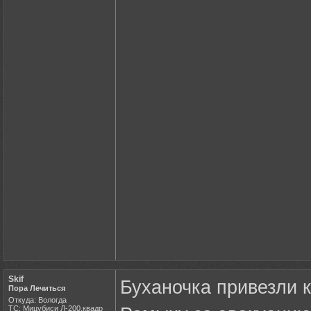
Skif
Буханочка привезли 
Пора Лечиться
Откуда: Вологда
ТС: Мицубиси Л-200,квадр