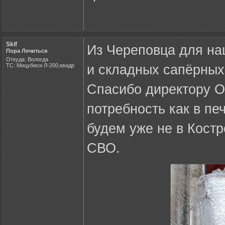
Skif
Из Череповца для на
Пора Лечиться
Откуда: Вологда
ТС: Мицубиси Л-200,квадр
и складных сапёрных
Спасибо директору О
потребность как в пе
будем уже не в Костр
СВО.