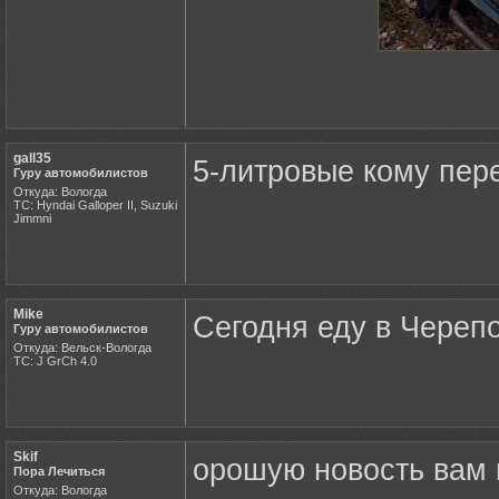
gall35
5-литровые кому пер
Гуру автомобилистов
Откуда: Вологда
ТС: Hyndai Galloper II, Suzuki
Jimmni
Mike
Сегодня еду в Черепо
Гуру автомобилистов
Откуда: Вельск-Вологда
ТС: J GrCh 4.0
Skif
орошую новость вам 
Пора Лечиться
Откуда: Вологда