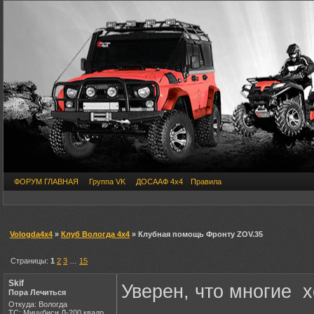
ФОРУМ ГЛАВНАЯ
Группа VK
ДОСААФ 4х4
Правила
Vologda4x4
»
Клуб Вологда 4х4
» Клубная помощь Фронту ZOV.35
Страницы:
1
2
3
…
15
Skif
Уверен, что многие х
Пора Лечиться
Откуда: Вологда
ТС: Мицубиси Л-200,квадр