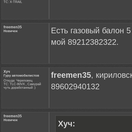
ТС: X-TRAIL
freemen35
Есть газовый балон 5
Новичок
мой 89212382322.
Хуч
freemen35
, кириловс
Гуру автомобилистов
Откуда: Череповец
ТС: TLC-80VX , Самурай
89602940132
чуть доработанный :)
freemen35
Новичок
Хуч: