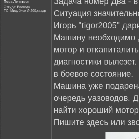
Задача номер Два - в
Пора Лечиться
Откуда: Вологда
ТС: Мицубиси Л-200,квадр
Ситуация значительн
Игорь "tigor2005" да
Машину необходимо д
мотор и откапиталить
диагностики вылезет
в боевое состояние.
Машина уже подарена
очередь уазоводов. Д
найти хороший мотор
Пишите здесь или зв