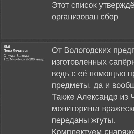
Этот список утверждё
организован сбор
Skif
От Вологодских пред
Пора Лечиться
Откуда: Вологда
ТС: Мицубиси Л-200,квадр
изготовленных сапёр
ведь с её помощью 
предметы, да и вооб
Также Александр из 
мониторинга вражески
переданы жгуты.
Комплектуем снаряже