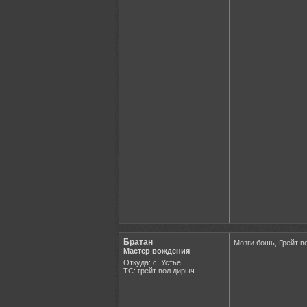
Братан
Мозги бошь, Грейт во
Мастер вождения
Откуда: с. Устье
ТС: грейт вол дирыч