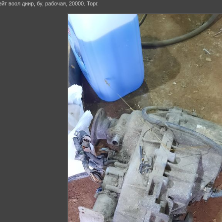
йт воол диир, бу, рабочая, 20000. Торг.