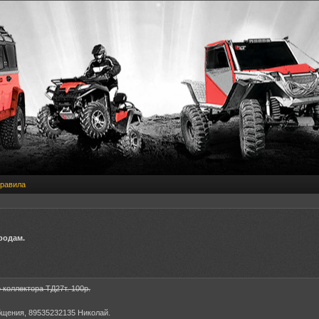
равила
родам.
 коллектора ТД27т. 100р.
бщения, 89535232135 Николай.