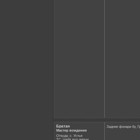
Братан
Задние фонари бу, Г
Мастер вождения
Откуда: с. Устье
ТС: грейт вол дирыч