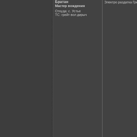
Братан
Электро раздатка Гре
Мастер вождения
Откуда: с. Устье
ТС: грейт вол дирыч