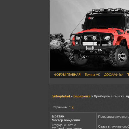
ФОРУМ ГЛАВНАЯ
Группа VK
ДОСААФ 4х4
П
Vologda4x4
»
Барахолка
» Приборка в гараже, п
Страницы:
1
2
Братан
Прокладка впускного
Мастер вождения
Откуда: с. Устье
Связь в личные соо
ТС: грейт вол дирыч