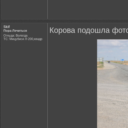
Skif
Корова подошла фот
Пора Лечиться
Откуда: Вологда
ТС: Мицубиси Л-200,квадр