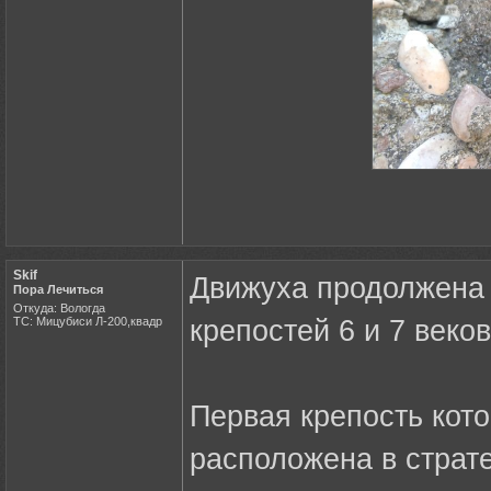
Skif
Движуха продолжена 
Пора Лечиться
Откуда: Вологда
ТС: Мицубиси Л-200,квадр
крепостей 6 и 7 веков
Первая крепость кот
расположена в страт