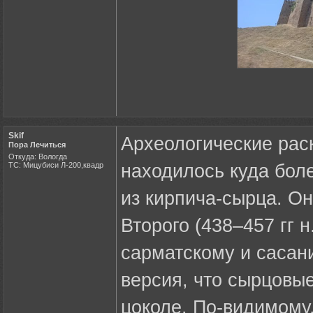
Skif
Археологические раск
Пора Лечиться
Откуда: Вологда
ТС: Мицубиси Л-200,квадр
находилось куда бол
из кирпича-сырца. О
Второго (438–457 гг н
сарматскому и сасан
версия, что сырцовы
цоколе. По-видимому