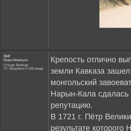
Skif
Крепость отлично вып
Пора Лечиться
Откуда: Вологда
ТС: Мицубиси Л-200,квадр
земли Кавказа зашел
монгольский завоева
Нарын-Кала сдалась 
репутацию.
В 1721 г. Пётр Велик
результате которого 