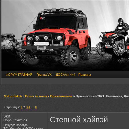
ФОРУМ ГЛАВНАЯ
Группа VK
ДОСААФ 4х4
Правила
Vologda4x4
»
Повесть наших Приключений
» Путешествие-2021. Калмыкия, Даг
Страницы:
1
2
3
4
…
6
Skif
Степной хайвэй
Пора Лечиться
Откуда: Вологда
ТС: Мицубиси Л-200,квадр