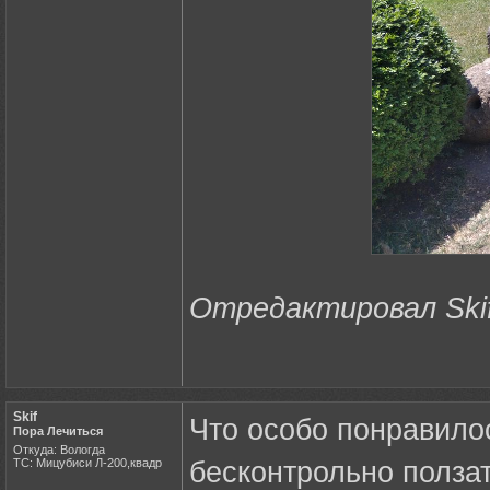
Отредактировал Skif 
Skif
Что особо понравилос
Пора Лечиться
Откуда: Вологда
ТС: Мицубиси Л-200,квадр
бесконтрольно ползат