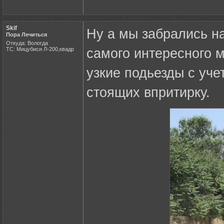
Skif
Ну а мы забрались на
Пора Лечиться
Откуда: Вологда
ТС: Мицубиси Л-200,квадр
самого интересного 
узкие подьезды с уче
стоящих впритирку.