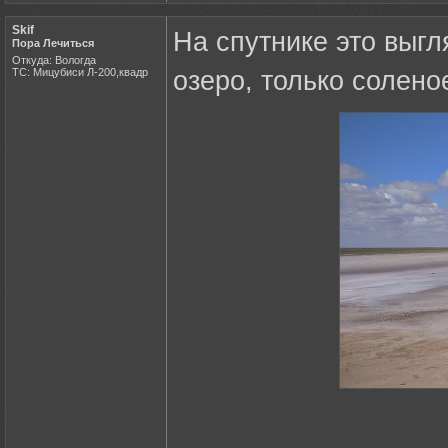
Skif
На спутнике это выгл
Пора Лечиться
Откуда: Вологда
ТС: Мицубиси Л-200,квадр
озеро, только солено