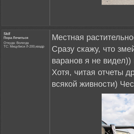
Skif
Местная растительно
Пора Лечиться
Откуда: Вологда
ТС: Мицубиси Л-200,квадр
Сразу скажу, что зме
варанов я не видел))
Хотя, читая отчеты д
всякой живности) Чес