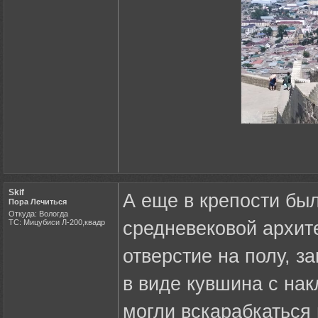
Skif
А еще в крепости бы
Пора Лечиться
Откуда: Вологда
ТС: Мицубиси Л-200,квадр
средневековой архите
отверстие на полу, 
в виде кувшина с нак
могли вскарабкаться 