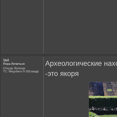
Skif
Археологические нахо
Пора Лечиться
Откуда: Вологда
ТС: Мицубиси Л-200,квадр
-это якоря