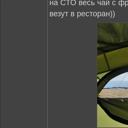
на СТО весь чай с фр
везут в ресторан))