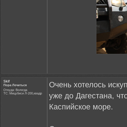
Skif
Очень хотелось иску
Пора Лечиться
Откуда: Вологда
ТС: Мицубиси Л-200,квадр
уже до Дагестана, чт
Каспийское море.