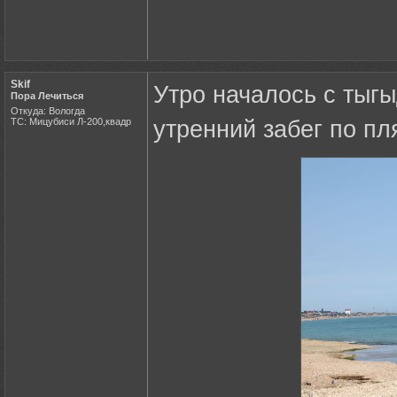
Skif
Утро началось с тыг
Пора Лечиться
Откуда: Вологда
ТС: Мицубиси Л-200,квадр
утренний забег по пл