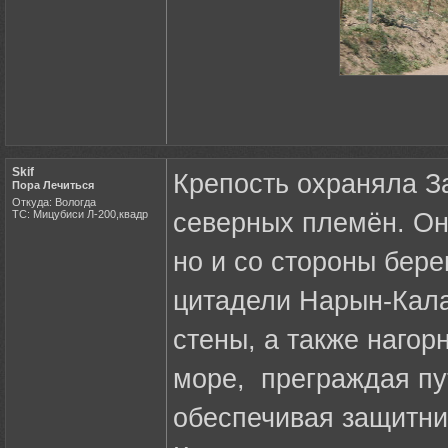
Skif
Крепость охраняла З
Пора Лечиться
Откуда: Вологда
ТС: Мицубиси Л-200,квадр
северных племён. Он
но и со стороны бер
цитадели Нарын-Кала
стены, а также нагор
море, преграждая пу
обеспечивая защитни