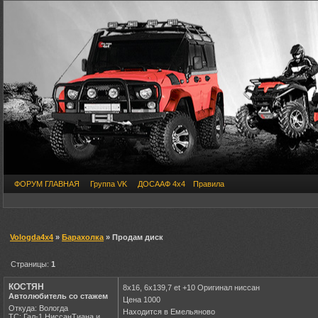
ФОРУМ ГЛАВНАЯ
Группа VK
ДОСААФ 4х4
Правила
Vologda4x4
»
Барахолка
» Продам диск
Страницы:
1
КОСТЯН
8х16, 6х139,7 et +10 Оригинал ниссан
Автолюбитель со стажем
Цена 1000
Откуда: Вологда
Находится в Емельяново
ТС: Гал-1,НиссанТиана и