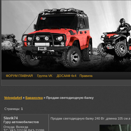
ФОРУМ ГЛАВНАЯ
Группа VK
ДОСААФ 4х4
Правила
Vologda4x4
»
Барахолка
» Продам светодиодную балку
Страницы:
1
Slavik74
Продам светодиодную балку 240 Вт ,длинна 105 см.
Гуру автомобилистов
Откуда: Вологда
ТС: УАЗ-315196,ВАЗ-21099