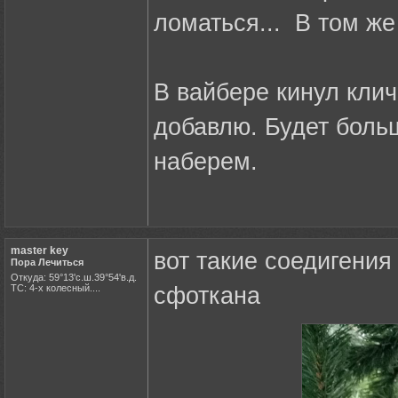
ломаться... В том же
В вайбере кинул клич
добавлю. Будет боль
наберем.
master key
вот такие соедигения
Пора Лечиться
Откуда: 59°13'с.ш.39°54'в.д.
ТС: 4-х колесный....
сфоткана