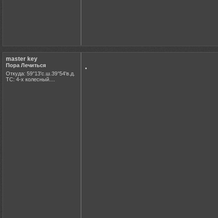
master key
.
Пора Лечиться
Откуда: 59°13'с.ш.39°54'в.д.
ТС: 4-х колесный....