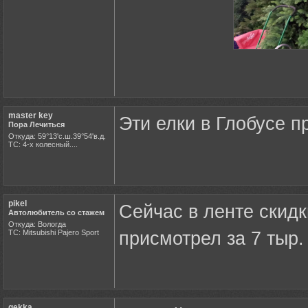
master key
Эти елки в Глобусе пр
Пора Лечиться
Откуда: 59°13'с.ш.39°54'в.д.
ТС: 4-х колесный....
pikel
Сейчас в ленте скидк
Автолюбитель со стажем
Откуда: Вологда
ТС: Mitsubishi Pajero Sport
присмотрел за 7 тыр
gekka