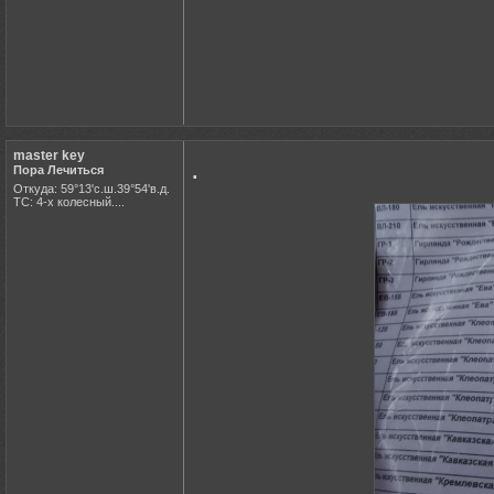
master key
.
Пора Лечиться
Откуда: 59°13'с.ш.39°54'в.д.
ТС: 4-х колесный....