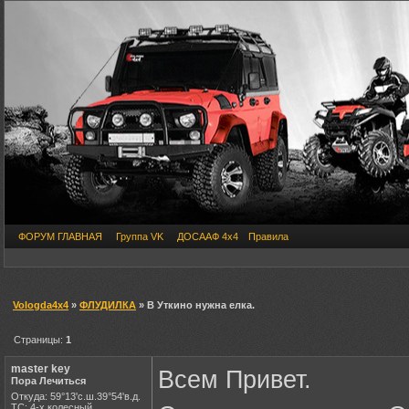
ФОРУМ ГЛАВНАЯ
Группа VK
ДОСААФ 4х4
Правила
Vologda4x4
»
ФЛУДИЛКА
» В Уткино нужна елка.
Страницы:
1
master key
Всем Привет.
Пора Лечиться
Откуда: 59°13'с.ш.39°54'в.д.
ТС: 4-х колесный....