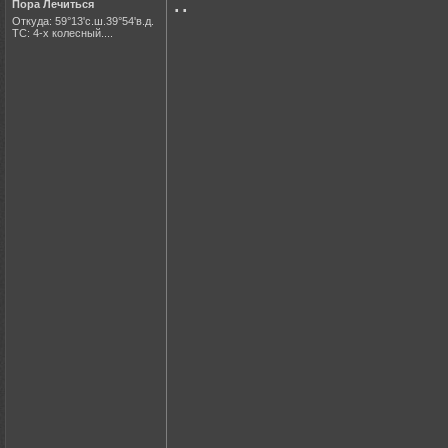
..
Пора Лечиться
Откуда: 59°13'с.ш.39°54'в.д.
ТС: 4-х колесный....