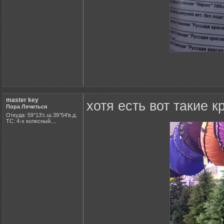
master key
хотя есть вот такие к
Пора Лечиться
Откуда: 59°13'с.ш.39°54'в.д.
ТС: 4-х колесный....