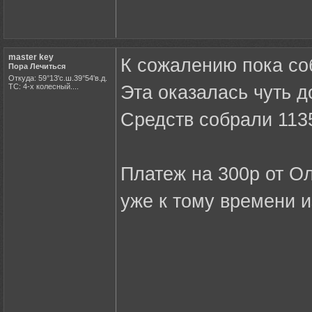
master key
К сожалению пока со
Пора Лечиться
Откуда: 59°13'с.ш.39°54'в.д.
ТС: 4-х колесный....
Эта оказалась чуть д
Средств собрали 1135
Платеж на 300р от Ол
уже к тому времени и