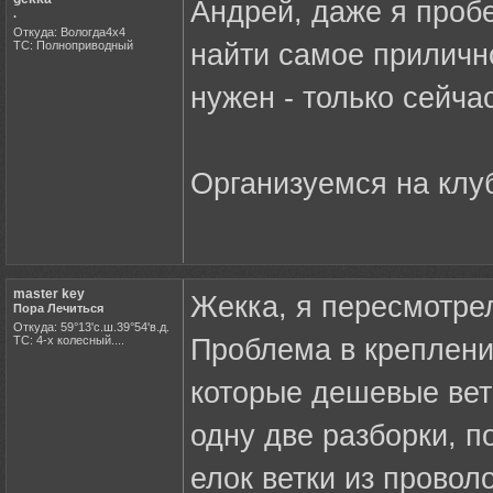
Андрей, даже я проб
.
Откуда: Вологда4х4
ТС: Полноприводный
найти самое приличн
нужен - только сейча
Организуемся на клу
master key
Жекка, я пересмотрел
Пора Лечиться
Откуда: 59°13'с.ш.39°54'в.д.
ТС: 4-х колесный....
Проблема в креплени
которые дешевые ветк
одну две разборки, п
елок ветки из провол