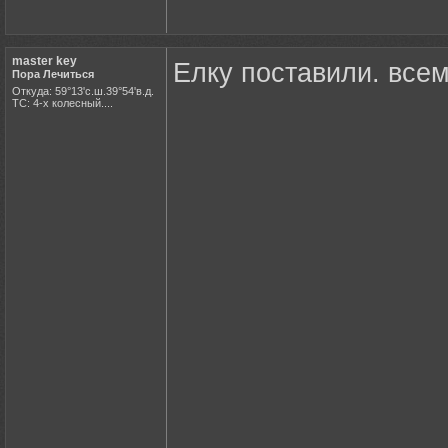
master key
Елку поставили. вс
Пора Лечиться
Откуда: 59°13'с.ш.39°54'в.д.
ТС: 4-х колесный....