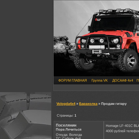
ФОРУМ ГЛАВНАЯ
Группа VK
ДОСААФ 4х4
П
Vologda4x4
»
Барахолка
» Продам гитару
Страницы:
1
Поселянин
Homage LF-401C BLA
Пора Лечиться
4000 рублей телефон
Откуда: Вологда
ТС: Соболь 4х4