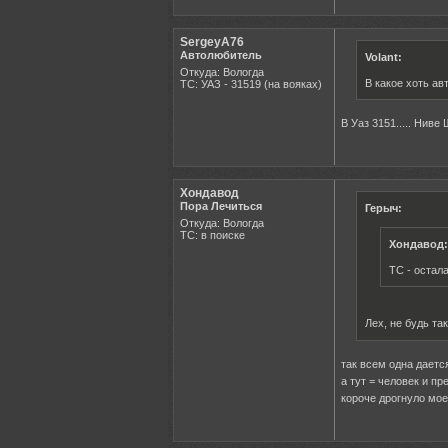
SergeyA76
Автолюбитель
Volant:
Откуда: Вологда
В какое хоть а
ТС: УАЗ - 31519 (на вояках)
В Уаз 3151..... Ниве
Хондавод
Пора Лечиться
Герыч:
Откуда: Вологда
ТС: в поиске
Хондавод:
ТС - остал
Лех, не будь та
так всем одна дается.
а тут = человек и пр
короче дрогнуло мое 