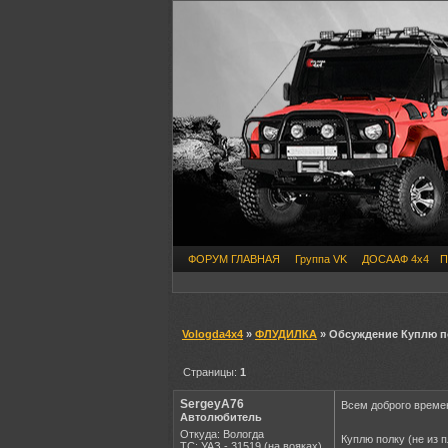
ФОРУМ ГЛАВНАЯ
Группа VK
ДОСААФ 4х4
П
Vologda4x4
»
ФЛУДИЛКА
» Обсуждение Куплю по
Страницы:
1
SergeyA76
Всем доброго времен
Автолюбитель
Откуда: Вологда
Куплю полку (не из 
ТС: УАЗ - 31519 (на вояках)