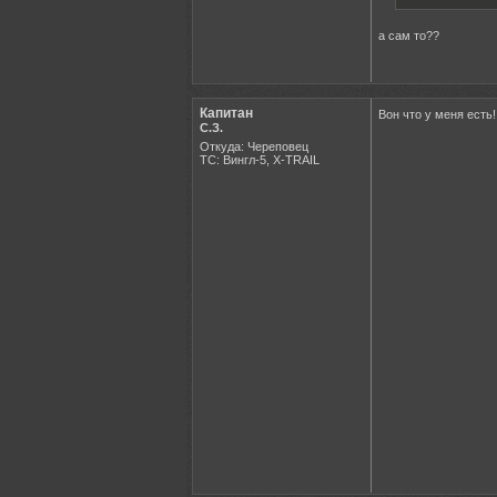
а сам то??
Капитан
Вон что у меня есть
С.З.
Откуда: Череповец
ТС: Вингл-5, X-TRAIL