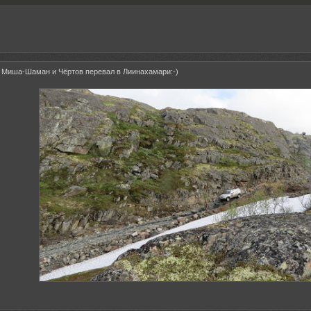
! Миша-Шаман и Чёртов перевал в Лиинахамари:-)