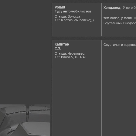
Volant
Хондавод
, У него 
Гуру автомобилистов
Откуда: Вологда
тем более, у меня Ш
ТС: в автивном поиске)))
Брутальный Внедоро
Капитан
Спустился и поднялс
С.З.
Откуда: Череповец
ТС: Вингл-5, X-TRAIL