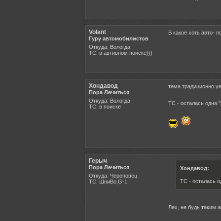
Volant
В какое хоть авто- 
Гуру автомобилистов
Откуда: Вологда
ТС: в автивном поиске)))
Хондавод
тема традиционно у
Пора Лечиться
Откуда: Вологда
ТС - осталась одна 
ТС: в поиске
Герыч
Пора Лечиться
Хондавод:
Откуда: Череповец
ТС - осталась о
ТС: ШниВо,G-1
Лех, не будь таким ж