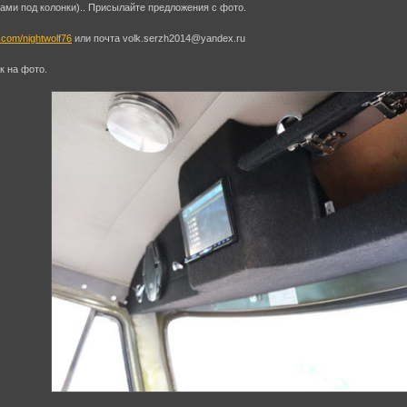
ами под колонки).. Присылайте предложения с фото.
k.com/nightwolf76
или почта volk.serzh2014@yandex.ru
к на фото.