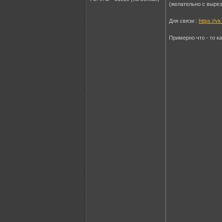
(желательно с вырез
Для связи :
https://v
Примерно что - то ка