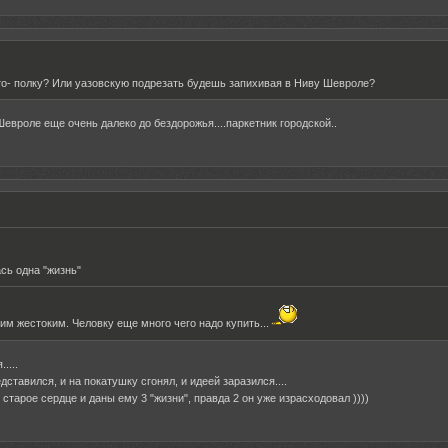
вто- полку? Или уазовскую подрезать будешь запихивая в Ниву Шевроле?
 Шевроле еще очень далеко до бездорожья....паркетник городской..
ась одна "жизнь"
ким жестоким. Человку еще много чего надо купить...
....
едставился, и на покатушку сгонял, и идеей заразился....
старое сердце и даны ему 3 "жизни", правда 2 он уже израсходовал ))))