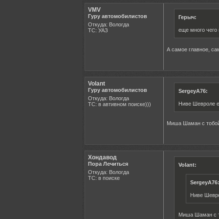
VMV
Гуру автомобилистов
Герыч:
Откуда: Вологда
еще много чего 
ТС: УАЗ
А самое главное, са
Volant
Гуру автомобилистов
SergeyA76:
Откуда: Вологда
Ниве Шевроле ещ
ТС: в автивном поиске)))
Миша Шаман с тобой
Хондавод
Пора Лечиться
Volant:
Откуда: Вологда
ТС: в поиске
SergeyA76
Ниве Шевро
Миша Шаман с т