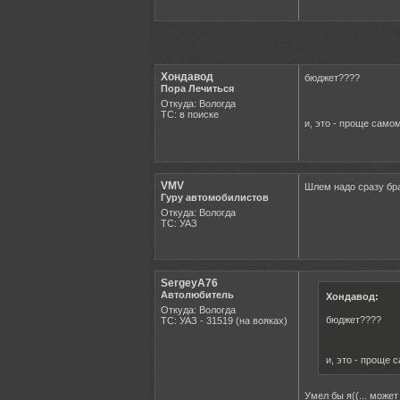
Хондавод
бюджет????
Пора Лечиться
Откуда: Вологда
ТС: в поиске
и, это - проще само
VMV
Шлем надо сразу бра
Гуру автомобилистов
Откуда: Вологда
ТС: УАЗ
SergeyA76
Автолюбитель
Хондавод:
Откуда: Вологда
бюджет????
ТС: УАЗ - 31519 (на вояках)
и, это - проще 
Умел бы я((... може