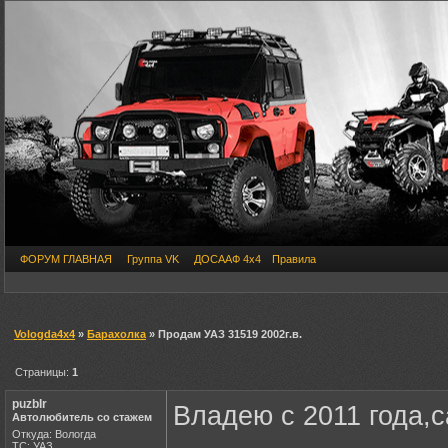
ФОРУМ ГЛАВНАЯ
Группа VK
ДОСААФ 4х4
Правила
Vologda4x4
»
Барахолка
» Продам УАЗ 31519 2002г.в.
Страницы:
1
puzbIr
Владею с 2011 года,
Автолюбитель со стажем
Откуда: Вологда
ТС: УАЗ