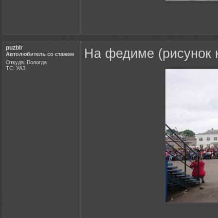
puzbIr
На федиме (рисунок к
Автолюбитель со стажем
Откуда: Вологда
ТС: УАЗ