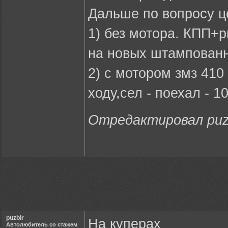
Дальше по вопросу ц
1) без мотора. КПП+р
на новых штампованн
2) с мотором змз 410
ходу,сел - поехал - 1
Отредактировал puzbI
puzbIr
На куперах
Автолюбитель со стажем