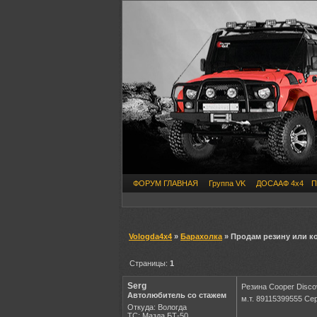
ФОРУМ ГЛАВНАЯ
Группа VK
ДОСААФ 4х4
П
Vologda4x4
»
Барахолка
» Продам резину или кол
Страницы:
1
Serg
Резина Cooper Disco
Автолюбитель со стажем
м.т. 89115399555 Се
Откуда: Вологда
ТС: Мазда БТ-50