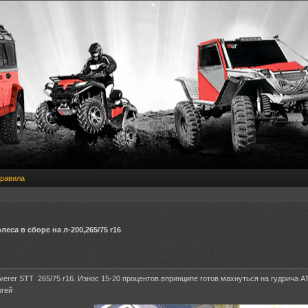
равила
еса в сборе на л-200,265/75 r16
verer STT 265/75 r16. Износ 15-20 процентов.впринципе готов махнуться на гудрича АТ 
ргей