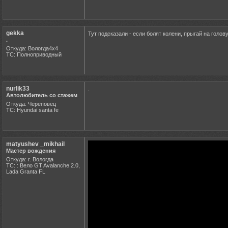
gekka
Тут подсказали - если болят колени, прыгай на голову
.
Откуда: Вологда4х4
ТС: Полноприводный
nurlik33
.
Автолюбитель со стажем
Откуда: Череповец
ТС: Hyundai santa fe
matyushev _mikhail
Мастер вождения
Откуда: г. Вологда
ТС: : Вело GT Avalanche 2.0,
Lada Granta FL