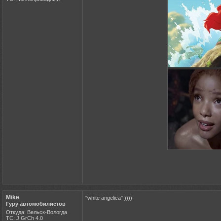
Mike
"white angelica" ))))
Гуру автомобилистов
Откуда: Вельск-Вологда
ТС: J GrCh 4.0