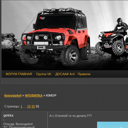
ФОРУМ ГЛАВНАЯ
Группа VK
ДОСААФ 4х4
Правила
Vologda4x4
»
ФЛУДИЛКА
» ЮМОР
Страницы:
1
…
29
30
31
gekka
А с Отеллой то чо делать???
.
Откуда: Вологда4х4
ТС: Полноприводный