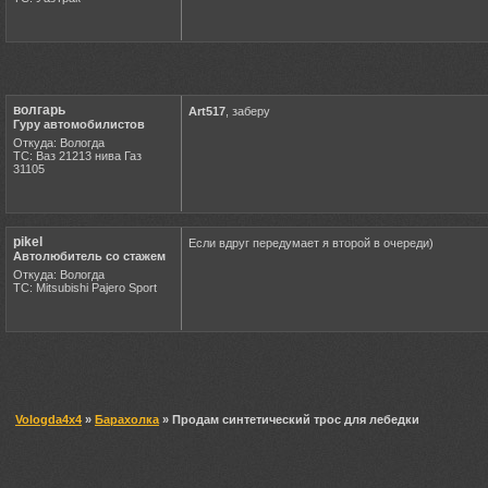
волгарь
Art517
, заберу
Гуру автомобилистов
Откуда: Вологда
ТС: Ваз 21213 нива Газ
31105
pikel
Если вдруг передумает я второй в очереди)
Автолюбитель со стажем
Откуда: Вологда
ТС: Mitsubishi Pajero Sport
Vologda4x4
»
Барахолка
» Продам синтетический трос для лебедки