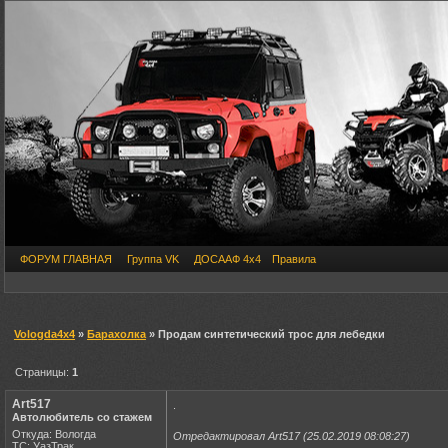
ФОРУМ ГЛАВНАЯ
Группа VK
ДОСААФ 4х4
Правила
Vologda4x4
»
Барахолка
» Продам синтетический трос для лебедки
Страницы:
1
Art517
.
Автолюбитель со стажем
Откуда: Вологда
Отредактировал Art517 (25.02.2019 08:08:27)
ТС: УазТрак