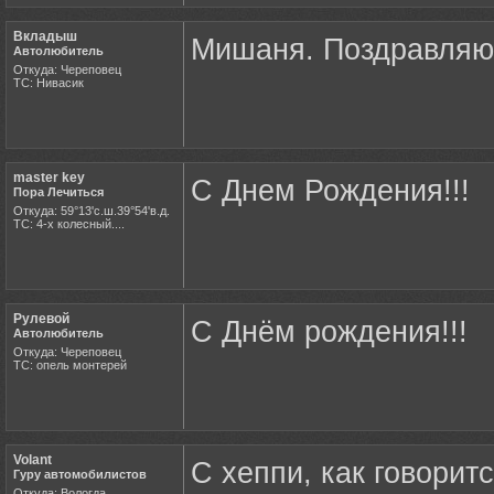
Вкладыш
Мишаня. Поздравляю!
Автолюбитель
Откуда: Череповец
ТС: Нивасик
master key
С Днем Рождения!!!
Пора Лечиться
Откуда: 59°13'с.ш.39°54'в.д.
ТС: 4-х колесный....
Рулевой
С Днём рождения!!!
Автолюбитель
Откуда: Череповец
ТС: опель монтерей
Volant
С хеппи, как говоритс
Гуру автомобилистов
Откуда: Вологда