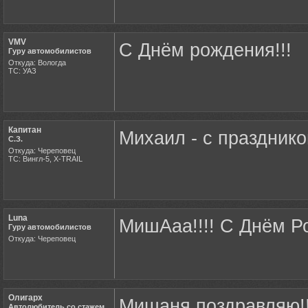
VMV
С Днём рождения!!!
Гуру автомобилистов
Откуда: Вологда
ТС: УАЗ
Капитан
Михаил - с празднико
С.З.
Откуда: Череповец
ТС: Вингл-5, X-TRAIL
Luna
МишАаа!!!! С Днём Рожд
Гуру автомобилистов
Откуда: Череповец
Олигарх
Мишаня поздравляю!!
Автолюбитель со стажем