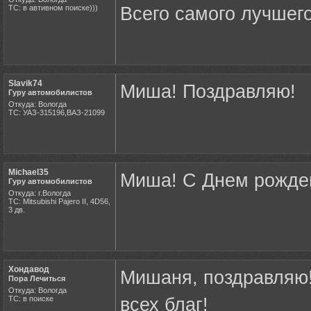
ТС: в автивном поиске)))
Всего самого лучшего
Slavik74
Миша! Поздравляю!
Гуру автомобилистов
Откуда: Вологда
ТС: УАЗ-315196,ВАЗ-21099
Michael35
Миша! С Днем рожден
Гуру автомобилистов
Откуда: г.Вологда
ТС: Mitsubishi Pajero II, 4D56,
3 дв.
Хондавод
Мишаня, поздравляю
Пора Лечиться
Откуда: Вологда
ТС: в поиске
всех благ!