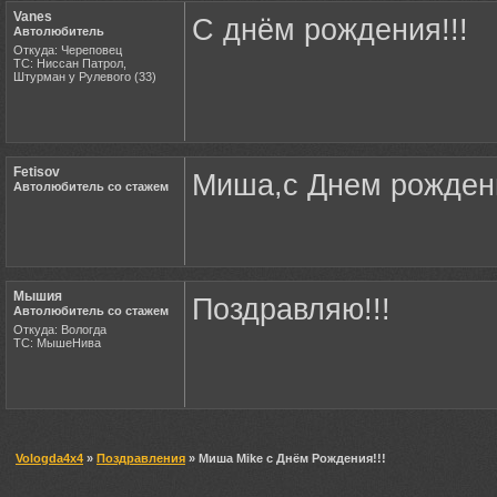
Vanes
С днём рождения!!!
Автолюбитель
Откуда: Череповец
ТС: Ниссан Патрол,
Штурман у Рулевого (33)
Fetisov
Миша,с Днем рожден
Автолюбитель со стажем
Мышия
Поздравляю!!!
Автолюбитель со стажем
Откуда: Вологда
ТС: МышеНива
Vologda4x4
»
Поздравления
» Миша Mike c Днём Рождения!!!