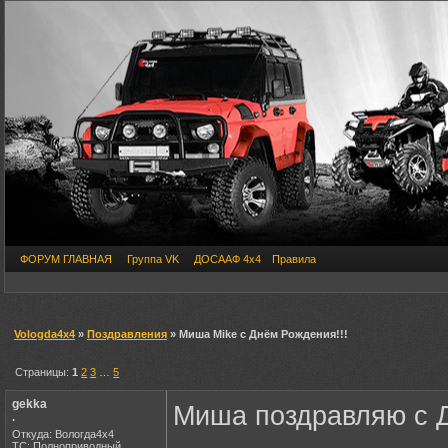
ФОРУМ ГЛАВНАЯ
Группа VK
ДОСААФ 4х4
Правила
Vologda4x4
»
Поздравления
» Миша Mike c Днём Рождения!!!
Страницы:
1
2
3
…
5
gekka
Миша поздравляю с Д
.
Откуда: Вологда4х4
ТС: Полноприводный