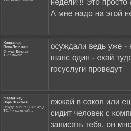
недели!!! Это просто 
А мне надо на этой н
Хондавод
осуждали ведь уже - н
Пора Лечиться
Откуда: Вологда
ТС: в поиске
шанс один - ехай туд
госуслуги проведут
master key
ежжай в сокол или ещ
Пора Лечиться
Откуда: 59°13'с.ш.39°54'в.д.
ТС: 4-х колесный....
сидит человек с комп
записать тебя. он мн