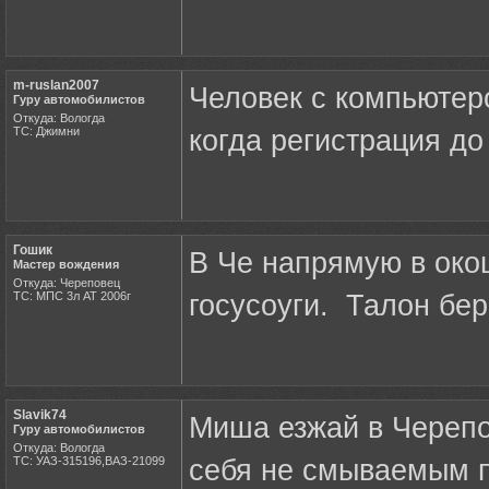
m-ruslan2007
Человек с компьютер
Гуру автомобилистов
Откуда: Вологда
ТС: Джимни
когда регистрация до 
Гошик
В Че напрямую в око
Мастер вождения
Откуда: Череповец
ТС: МПС 3л АТ 2006г
госусоуги. Талон бер
Slavik74
Миша езжай в Черепо
Гуру автомобилистов
Откуда: Вологда
ТС: УАЗ-315196,ВАЗ-21099
себя не смываемым 