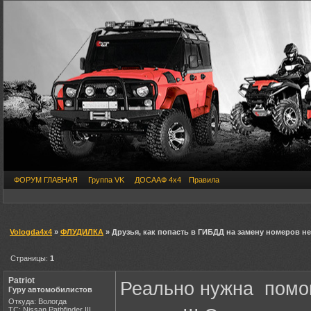
ФОРУМ ГЛАВНАЯ
Группа VK
ДОСААФ 4х4
Правила
Vologda4x4
»
ФЛУДИЛКА
» Друзья, как попасть в ГИБДД на замену номеров н
Страницы:
1
Patriot
Реально нужна помощ
Гуру автомобилистов
Откуда: Вологда
ТС: Nissan Pathfinder III