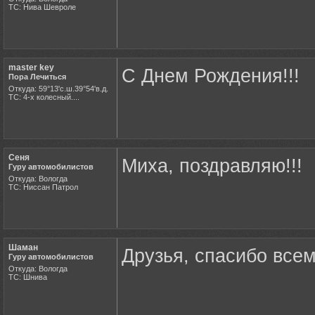
ТС: Нива Шевроле
master key
С Днем Рождения!!!
Пора Лечиться
Откуда: 59°13'с.ш.39°54'в.д.
ТС: 4-х колесный....
Сеня
Миха, поздравляю!!!
Гуру автомобилистов
Откуда: Вологда
ТС: Ниссан Патрол
Шаман
Друзья, спасибо всем
Гуру автомобилистов
Откуда: Вологда
ТС: Шнива