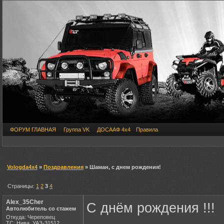
ФОРУМ ГЛАВНАЯ
Группа VK
ДОСААФ 4х4
Правила
Vologda4x4
»
Поздравления
» Шаман, с днем рождения!
Страницы:
1
2
3
4
Alex_35Cher
С днём рождения !!!
Автолюбитель со стажем
Откуда: Череповец
ТС: Нива, УАЗ-31512