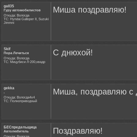
gall35
Миша поздравляю!
Гуру автомобилистов
Откуда: Вологда
ТС: Hyndai Galloper II, Suzuki
Jimmni
Skif
С днюхой!
Пора Лечиться
Откуда: Вологда
ТС: Мицубиси Л-200,квадр
gekka
Миша, поздравляю с 
.
Откуда: Вологда4х4
ТС: Полноприводный
БЕСпредельщица
Поздравляю!
Автолюбитель
Откуда: Вологда