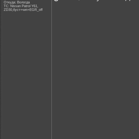
Откуда: Вологда
ТС: Nissan Patrol Y61,
ZD30,буст+чип+EGR_off