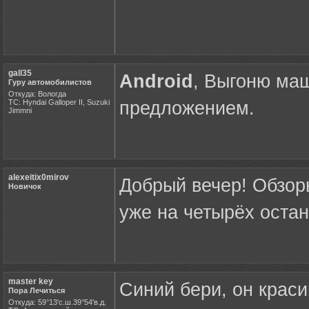
gall35
Android
, Выгоню ма
Гуру автомобилистов
Откуда: Вологда
ТС: Hyndai Galloper II, Suzuki
предложением.
Jimmni
alexeitix0mirov
Добрый вечер! Обзор
Новичок
уже на четырёх остан
master key
Синий бери, он краси
Пора Лечиться
Откуда: 59°13'с.ш.39°54'в.д.