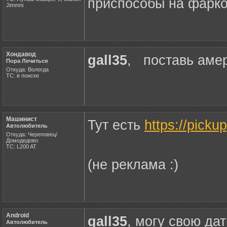
приспособы на фарко
Jimmni
Хондавод
gall35
, поставь амер
Пора Лечиться
Откуда: Вологда
ТС: в поиске
Машинист
Тут есть
https://picku
Автолюбитель
Откуда: Череповец/
Домодедово
ТС: L200 AT
(не реклама :)
Android
gall35
, могу свою да
Автолюбитель