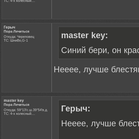
ТС: 4-х колесный....
Герыч
Пора Лечиться
master key:
Откуда: Череповец
ТС: ШниВо,G-1
Синий бери, он кра
Нееее, лучше блестя
master key
Пора Лечиться
Герыч:
Откуда: 59°13'с.ш.39°54'в.д.
ТС: 4-х колесный....
Нееее, лучше блест