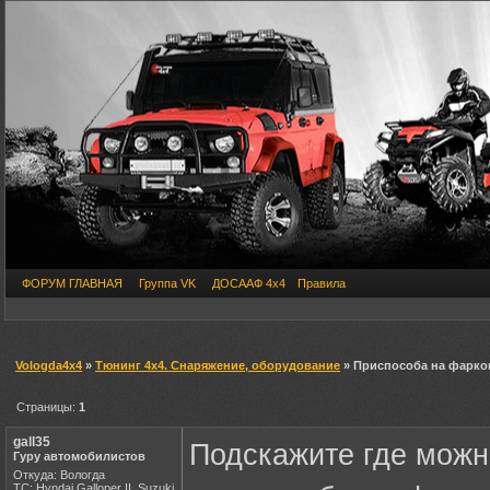
ФОРУМ ГЛАВНАЯ
Группа VK
ДОСААФ 4х4
Правила
Vologda4x4
»
Тюнинг 4х4. Снаряжение, оборудование
» Приспособа на фарко
Страницы:
1
gall35
Подскажите где можно
Гуру автомобилистов
Откуда: Вологда
ТС: Hyndai Galloper II, Suzuki