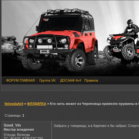
ФОРУМ ГЛАВНАЯ
Группа VK
ДОСААФ 4х4
Правила
Vologda4x4
»
ФЛУДИЛКА
» Кто нить может из Череповца привезти пружины в
Страницы:
1
Good_Vin
Забрать у товарища, а в Карпово я бы забрал. Спорт
Мастер вождения
Откуда: Вологда
ТС: 4G63T, KTM EXC250