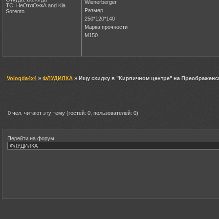
Wienerberger
ТС: НеОтлОжкА and Kia
Размер
Sorento
250*120*140
Марка прочности
М150
Vologda4x4
»
ФЛУДИЛКА
» Ищу скидку в "Кирпичном центре" на Преображенс
0 чел. читают эту тему (гостей: 0, пользователей: 0)
Перейти на форум