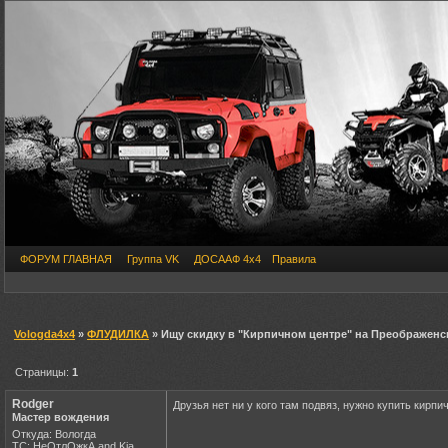
ФОРУМ ГЛАВНАЯ
Группа VK
ДОСААФ 4х4
Правила
Vologda4x4
»
ФЛУДИЛКА
» Ищу скидку в "Кирпичном центре" на Преображенс
Страницы:
1
Rodger
Друзья нет ни у кого там подвяз, нужно купить кирпич
Мастер вождения
Откуда: Вологда
ТС: НеОтлОжкА and Kia